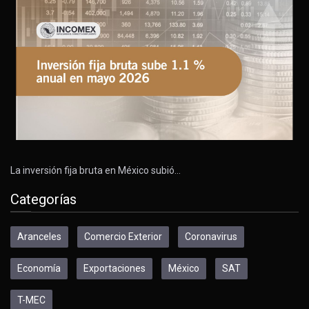
La inversión fija bruta en México subió…
Categorías
Aranceles
Comercio Exterior
Coronavirus
Economía
Exportaciones
México
SAT
T-MEC