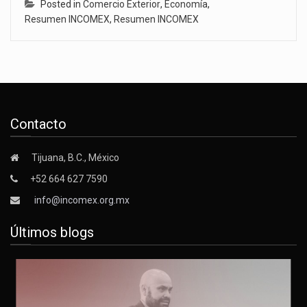
Posted in
Comercio Exterior
,
Economía
,
Resumen INCOMEX
,
Resumen INCOMEX
Contacto
Tijuana, B.C., México
+52 664 627 7590
info@incomex.org.mx
Últimos blogs