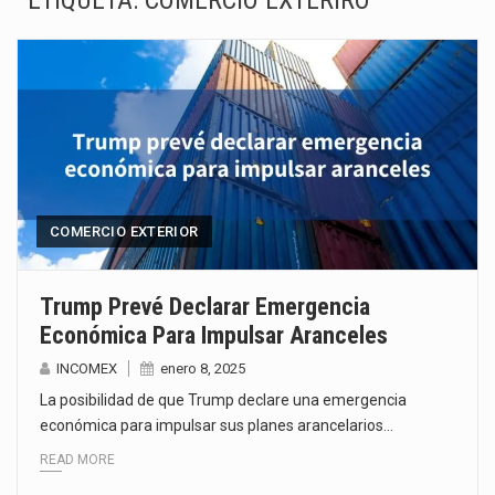
ETIQUETA:
COMERCIO EXTERIRO
La inversión fija bruta en México registró un aumento de 1.1% interanual en mayo de…
El gobierno de Estados Unidos anunciará un arancel del 15 % sobre los productos fabricados…
El Departamento de Agricultura de Estados Unidos (USDA) suspendió el 5 de agosto de 2026…
El derecho a la previsibilidad de los horarios de trabajo en turnos rotativos podría ser…
La industria manufacturera de exportación afiliada a Index en Nuevo León ha alcanzado hasta 10%…
COMERCIO EXTERIOR
Las métricas tradicionales de los parques industriales —absorción, ocupación y metros cuadrados desarrollados— resultan insuficientes…
Trump Prevé Declarar Emergencia
Económica Para Impulsar Aranceles
El superávit comercial de México con Estados Unidos alcanzó 102,581 millones de dólares (mdd) en…
INCOMEX
enero 8, 2025
El Tribunal Federal de Justicia Administrativa (TFJA), a través de su Segunda Sala Regional en…
La posibilidad de que Trump declare una emergencia
económica para impulsar sus planes arancelarios…
READ MORE