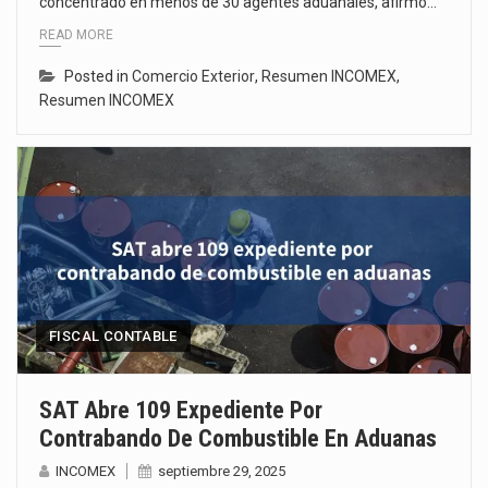
concentrado en menos de 30 agentes aduanales, afirmó…
READ MORE
Posted in
Comercio Exterior
,
Resumen INCOMEX
,
Resumen INCOMEX
FISCAL CONTABLE
SAT Abre 109 Expediente Por
Contrabando De Combustible En Aduanas
INCOMEX
septiembre 29, 2025