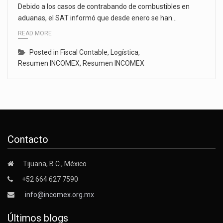
Debido a los casos de contrabando de combustibles en
aduanas, el SAT informó que desde enero se han…
READ MORE
Posted in
Fiscal Contable
,
Logística
,
Resumen INCOMEX
,
Resumen INCOMEX
Contacto
Tijuana, B.C., México
+52 664 627 7590
info@incomex.org.mx
Últimos blogs