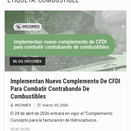
ETIQUETA:
COMBUSTIBLE
El Departamento de Agricultura de Estados Unidos (USDA) suspendió el 5 de agosto de 2026…
El derecho a la previsibilidad de los horarios de trabajo en turnos rotativos podría ser…
La industria manufacturera de exportación afiliada a Index en Nuevo León ha alcanzado hasta 10%…
Las métricas tradicionales de los parques industriales —absorción, ocupación y metros cuadrados desarrollados— resultan insuficientes…
El superávit comercial de México con Estados Unidos alcanzó 102,581 millones de dólares (mdd) en…
BLOG INCOMEX
El Tribunal Federal de Justicia Administrativa (TFJA), a través de su Segunda Sala Regional en…
Implementan Nuevo Complemento De CFDI
Para Combatir Contrabando De
El Gobierno de Estados Unidos ha procesado la devolución de aproximadamente 100,000 millones de dólares…
Combustibles
La industria automotriz mexicana concentra más de la mitad de las quejas bajo el Mecanismo…
INCOMEX
marzo 30, 2026
El 24 de abril de 2026 entrará en vigor el “Complemento
Concepto para la facturación de Hidrocarburos…
READ MORE