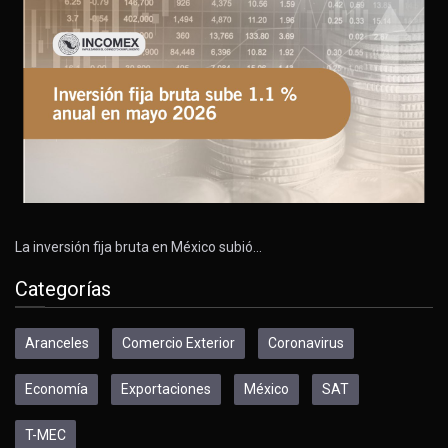
La inversión fija bruta en México subió…
Categorías
Aranceles
Comercio Exterior
Coronavirus
Economía
Exportaciones
México
SAT
T-MEC