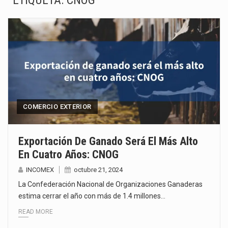
ETIQUETA:
CNOG
La inversión fija bruta en México registró un aumento de 1.1% interanual en mayo de…
El gobierno de Estados Unidos anunciará un arancel del 15 % sobre los productos fabricados…
El Departamento de Agricultura de Estados Unidos (USDA) suspendió el 5 de agosto de 2026…
El derecho a la previsibilidad de los horarios de trabajo en turnos rotativos podría ser…
La industria manufacturera de exportación afiliada a Index en Nuevo León ha alcanzado hasta 10%…
COMERCIO EXTERIOR
Las métricas tradicionales de los parques industriales —absorción, ocupación y metros cuadrados desarrollados— resultan insuficientes…
Exportación De Ganado Será El Más Alto
En Cuatro Años: CNOG
El superávit comercial de México con Estados Unidos alcanzó 102,581 millones de dólares (mdd) en…
INCOMEX
octubre 21, 2024
El Tribunal Federal de Justicia Administrativa (TFJA), a través de su Segunda Sala Regional en…
La Confederación Nacional de Organizaciones Ganaderas
estima cerrar el año con más de 1.4 millones…
READ MORE