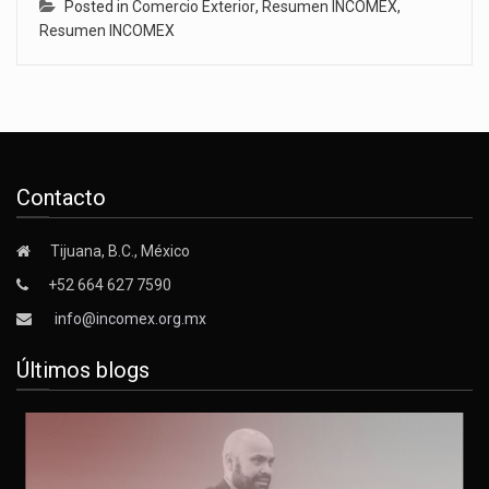
Posted in
Comercio Exterior
,
Resumen INCOMEX
,
Resumen INCOMEX
Contacto
Tijuana, B.C., México
+52 664 627 7590
info@incomex.org.mx
Últimos blogs