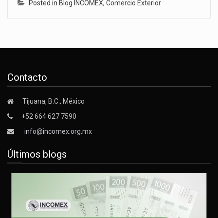
Posted in
Blog INCOMEX
,
Comercio Exterior
Contacto
Tijuana, B.C., México
+52 664 627 7590
info@incomex.org.mx
Últimos blogs