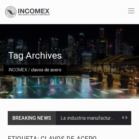
Tag Archives
INCOMEX
/
clavos de acero
BREAKING NEWS
La industria manufacturera de exportación afiliada a Index en Nuevo León ha alcanzado hasta 10%…
Las métricas tradicionales de los parques industriales —absorción, ocupación y metros cuadrados desarrollados— resultan insuficientes…