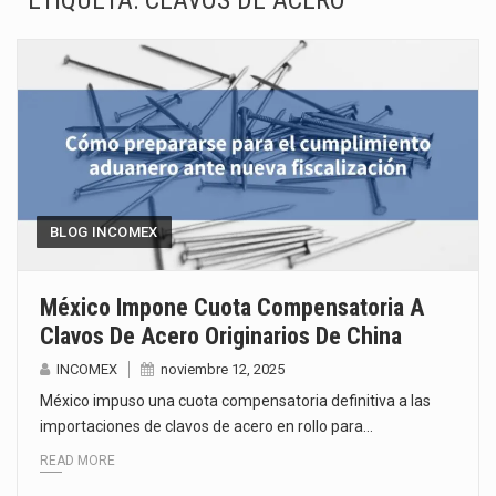
ETIQUETA:
CLAVOS DE ACERO
El superávit comercial de México con Estados Unidos alcanzó 102,581 millones de dólares (mdd) en…
El Tribunal Federal de Justicia Administrativa (TFJA), a través de su Segunda Sala Regional en…
El Gobierno de Estados Unidos ha procesado la devolución de aproximadamente 100,000 millones de dólares…
El mercado laboral mexicano muestra un proceso de precarización sin señales de mejora, según el…
La Cámara Minera de México (Camimex) proyecta una inversión total de 6,402.2 millones de dólares…
BLOG INCOMEX
El secretario de Economía de México, Marcelo Ebrard Casaubon, sostuvo una reunión de trabajo con…
México Impone Cuota Compensatoria A
Clavos De Acero Originarios De China
La reforma que reduce la jornada laboral a 40 horas semanales omitió precisar su aplicación…
INCOMEX
noviembre 12, 2025
El gobierno federal creó mediante decreto la Oficina Presidencial para la Promoción de Inversiones, instancia…
México impuso una cuota compensatoria definitiva a las
importaciones de clavos de acero en rollo para…
READ MORE