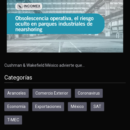
Cushman & Wakefield México advierte que…
Categorías
Aranceles
Comercio Exterior
Coronavirus
Economía
Exportaciones
México
SAT
T-MEC