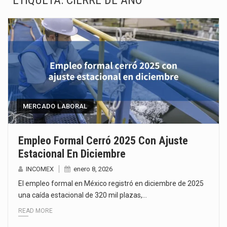
ETIQUETA:
CIERRE DE AÑO
Las métricas tradicionales de los parques industriales —absorción, ocupación y metros cuadrados desarrollados— resultan insuficientes…
El superávit comercial de México con Estados Unidos alcanzó 102,581 millones de dólares (mdd) en…
El Tribunal Federal de Justicia Administrativa (TFJA), a través de su Segunda Sala Regional en…
El Gobierno de Estados Unidos ha procesado la devolución de aproximadamente 100,000 millones de dólares…
El mercado laboral mexicano muestra un proceso de precarización sin señales de mejora, según el…
MERCADO LABORAL
La Cámara Minera de México (Camimex) proyecta una inversión total de 6,402.2 millones de dólares…
Empleo Formal Cerró 2025 Con Ajuste
Estacional En Diciembre
El secretario de Economía de México, Marcelo Ebrard Casaubon, sostuvo una reunión de trabajo con…
INCOMEX
enero 8, 2026
La reforma que reduce la jornada laboral a 40 horas semanales omitió precisar su aplicación…
El empleo formal en México registró en diciembre de 2025
una caída estacional de 320 mil plazas,…
READ MORE