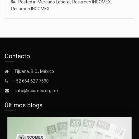
Posted in
Mercado Laboral
,
Resumen INCOMEX
,
Resumen INCOMEX
Contacto
Tijuana, B.C., México
+52 664 627 7590
info@incomex.org.mx
Últimos blogs