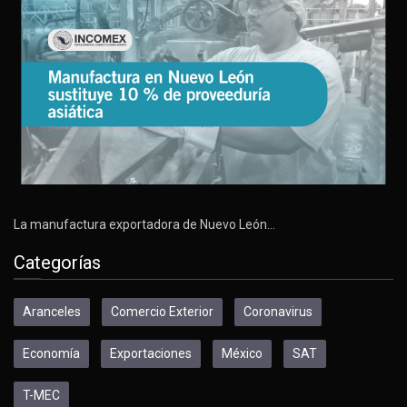
La manufactura exportadora de Nuevo León…
Categorías
Aranceles
Comercio Exterior
Coronavirus
Economía
Exportaciones
México
SAT
T-MEC