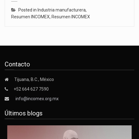
Posted in
Industria manufacturera
,
Resumen INCOMEX
,
Resumen INCOMEX
Contacto
Tijuana, B.C., México
+52 664 627 7590
info@incomex.org.mx
Últimos blogs