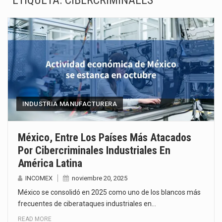
ETIQUETA:
CIBERCRIMINALES
La inversión fija bruta en México registró un aumento de 1.1% interanual en mayo de…
El gobierno de Estados Unidos anunciará un arancel del 15 % sobre los productos fabricados…
El Departamento de Agricultura de Estados Unidos (USDA) suspendió el 5 de agosto de 2026…
El derecho a la previsibilidad de los horarios de trabajo en turnos rotativos podría ser…
La industria manufacturera de exportación afiliada a Index en Nuevo León ha alcanzado hasta 10%…
INDUSTRIA MANUFACTURERA
Las métricas tradicionales de los parques industriales —absorción, ocupación y metros cuadrados desarrollados— resultan insuficientes…
México, Entre Los Países Más Atacados
Por Cibercriminales Industriales En
El superávit comercial de México con Estados Unidos alcanzó 102,581 millones de dólares (mdd) en…
América Latina
El Tribunal Federal de Justicia Administrativa (TFJA), a través de su Segunda Sala Regional en…
INCOMEX
noviembre 20, 2025
México se consolidó en 2025 como uno de los blancos más
frecuentes de ciberataques industriales en…
READ MORE