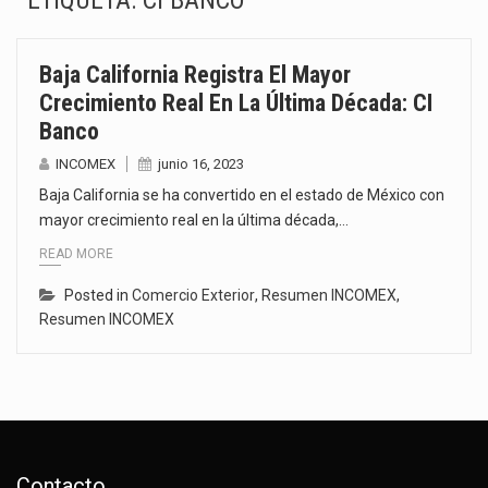
ETIQUETA:
CI BANCO
La inversión fija bruta en México registró un aumento de 1.1% interanual en mayo de…
Baja California Registra El Mayor
El gobierno de Estados Unidos anunciará un arancel del 15 % sobre los productos fabricados…
Crecimiento Real En La Última Década: CI
Banco
El Departamento de Agricultura de Estados Unidos (USDA) suspendió el 5 de agosto de 2026…
INCOMEX
junio 16, 2023
El derecho a la previsibilidad de los horarios de trabajo en turnos rotativos podría ser…
Baja California se ha convertido en el estado de México con
mayor crecimiento real en la última década,…
La industria manufacturera de exportación afiliada a Index en Nuevo León ha alcanzado hasta 10%…
READ MORE
Las métricas tradicionales de los parques industriales —absorción, ocupación y metros cuadrados desarrollados— resultan insuficientes…
Posted in
Comercio Exterior
,
Resumen INCOMEX
,
Resumen INCOMEX
El superávit comercial de México con Estados Unidos alcanzó 102,581 millones de dólares (mdd) en…
El Tribunal Federal de Justicia Administrativa (TFJA), a través de su Segunda Sala Regional en…
Contacto