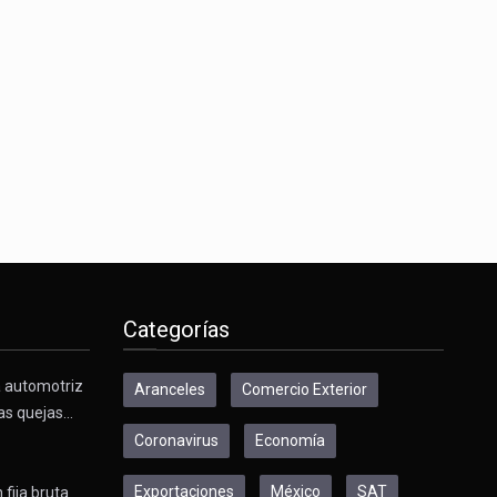
Categorías
a automotriz
Aranceles
Comercio Exterior
as quejas…
Coronavirus
Economía
Exportaciones
México
SAT
 fija bruta