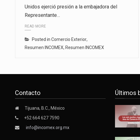
Unidos ejerció presión a la embajadora del
La inversión fija bruta en Méxic
Representante…
El gobierno de Estados Unidos a
READ MORE
El Departamento de Agricultura
Posted in
Comercio Exterior
,
Resumen INCOMEX
,
Resumen INCOMEX
Contacto
Últimos 
Tijuana, B.C., México
+52 664 627 7590
info@incomex.org.mx