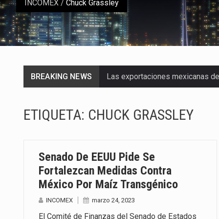
INCOMEX
/
Chuck Grassley
BREAKING NEWS
Las exportaciones mexicanas de v
En el primer semestre de 2026, el
ETIQUETA:
CHUCK GRASSLEY
La Coalition for a Prosperous A
Solo el 17.8 % de las empresas 
Senado De EEUU Pide Se
Ante la suspensión temporal de 
Fortalezcan Medidas Contra
México Por Maíz Transgénico
Los créditos fiscales determina
INCOMEX
marzo 24, 2023
La industria automotriz mexican
El Comité de Finanzas del Senado de Estados