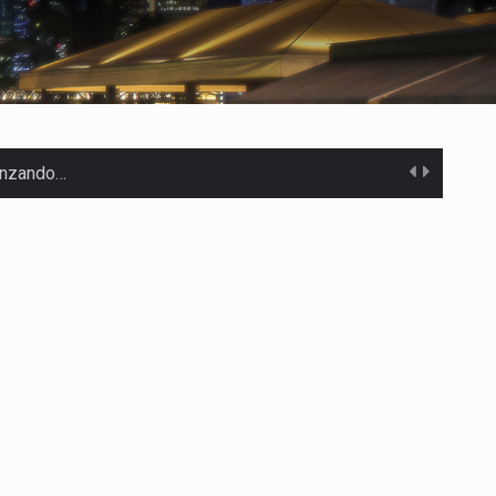
canzando…
 Estados Unidos…
uivocada de…