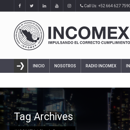
Call Us: +52 664 627 759
INICIO
NOSOTROS
RADIO INCOMEX
I
Tag Archives