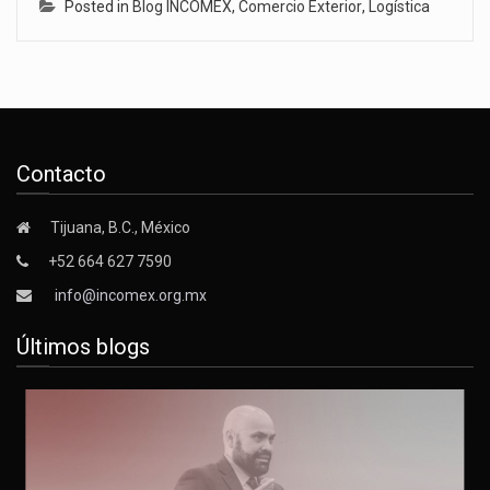
Posted in
Blog INCOMEX
,
Comercio Exterior
,
Logística
Contacto
Tijuana, B.C., México
+52 664 627 7590
info@incomex.org.mx
Últimos blogs