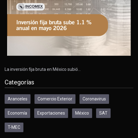
La inversión fija bruta en México subió…
Categorías
Aranceles
Comercio Exterior
Coronavirus
Economía
Exportaciones
México
SAT
T-MEC