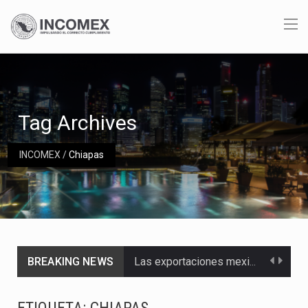
Tag Archives
INCOMEX
/
Chiapas
BREAKING NEWS
Las exportaciones mexicanas de vehículos ligeros disminuyeron 9.67 % en julio a tasa anual, alcanzando…
En el primer semestre de 2026, el Servicio de Administración Tributaria (SAT) cobró un total…