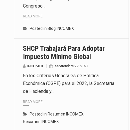
Congreso…
La inversión fija bruta en Méxic
READ MORE
El gobierno de Estados Unidos a
Posted in
Blog INCOMEX
El Departamento de Agricultura
SHCP Trabajará Para Adoptar
Impuesto Mínimo Global
INCOMEX
septiembre 27, 2021
En los Criterios Generales de Política
Económica (CGPE) para el 2022, la Secretaría
de Hacienda y…
READ MORE
Posted in
Resumen INCOMEX
,
Resumen INCOMEX