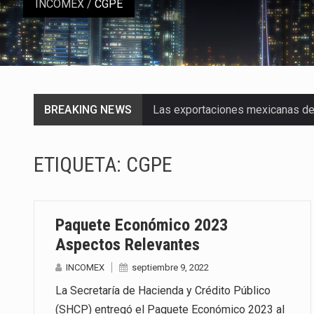
INCOMEX
/
CGPE
BREAKING NEWS
Las exportaciones mexicanas de v
En el primer semestre de 2026, el
ETIQUETA:
CGPE
La Coalition for a Prosperous A
Solo el 17.8 % de las empresas 
Paquete Económico 2023
Ante la suspensión temporal de 
Aspectos Relevantes
INCOMEX
septiembre 9, 2022
Los créditos fiscales determina
La Secretaría de Hacienda y Crédito Público
La industria automotriz mexican
(SHCP) entregó el Paquete Económico 2023 al