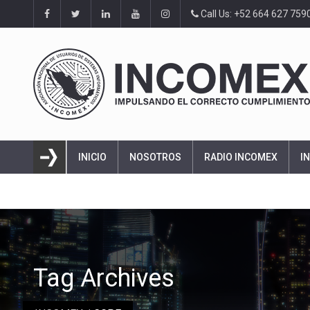
Call Us: +52 664 627 759
INICIO
NOSOTROS
RADIO INCOMEX
I
Tag Archives