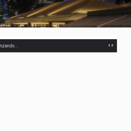
canzando…
 Estados Unidos…
uivocada de…