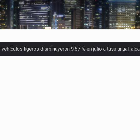
ehículos ligeros disminuyeron 9.67 % en julio a tasa anual, al
 Servicio de Administración Tributaria (SAT) cobró un total…
merica (CPA) solicitó al gobierno de Estados Unidos mantener e…
en México se considera totalmente preparada para la…
las inspecciones sanitarias del Departamento de Agricultura de
dos a empresas IMMEX rara vez nacen de una interpretación eq
a concentra más de la mitad de las quejas bajo el Mecanismo…