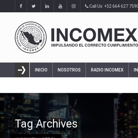
Call Us: +52 664 627 759
INICIO
NOSOTROS
RADIO INCOMEX
I
Tag Archives