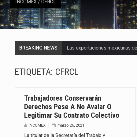
INCOMEX
/
CFRCL
BREAKING NEWS
Las exportaciones mexicanas de v
En el primer semestre de 2026, el
ETIQUETA:
CFRCL
La Coalition for a Prosperous A
Solo el 17.8 % de las empresas 
Trabajadores Conservarán
Ante la suspensión temporal de 
Derechos Pese A No Avalar O
Legitimar Su Contrato Colectivo
Los créditos fiscales determina
INCOMEX
marzo 26, 2021
La industria automotriz mexican
La titular de la Secretaría del Trabajo y