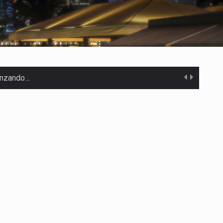
canzando…
 Estados Unidos…
uivocada de…