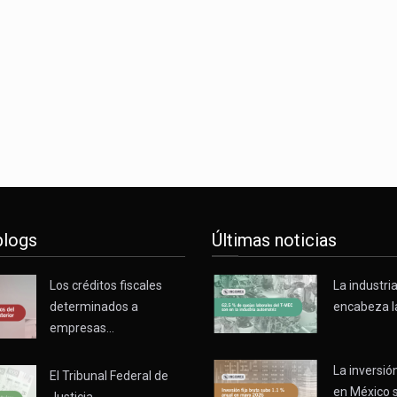
o registró un aumento de 1.1% interanual en mayo de…
nunciará un arancel del 15 % sobre los productos fabricados…
 de Estados Unidos (USDA) suspendió el 5 de agosto de 2026…
blogs
Últimas noticias
Los créditos fiscales
La industri
determinados a
encabeza l
empresas…
La inversión
El Tribunal Federal de
en México 