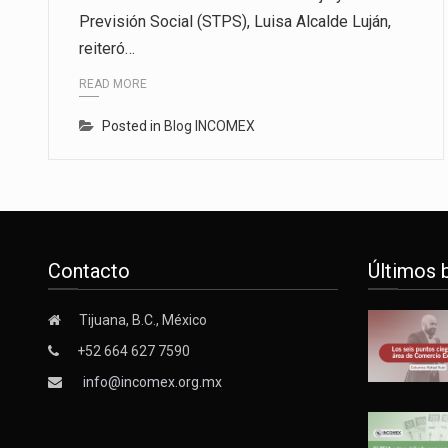
Previsión Social (STPS), Luisa Alcalde Luján,
La inversión fija bruta en Méxic
reiteró…
El gobierno de Estados Unidos a
READ MORE
El Departamento de Agricultura
Posted in
Blog INCOMEX
Contacto
Últimos 
Tijuana, B.C., México
+52 664 627 7590
info@incomex.org.mx