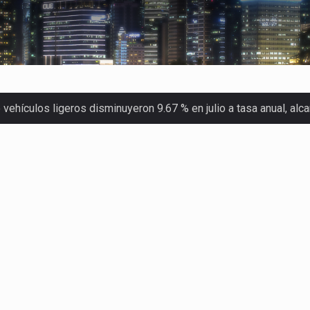
ehículos ligeros disminuyeron 9.67 % en julio a tasa anual, al
 Servicio de Administración Tributaria (SAT) cobró un total…
merica (CPA) solicitó al gobierno de Estados Unidos mantener e…
en México se considera totalmente preparada para la…
las inspecciones sanitarias del Departamento de Agricultura de
dos a empresas IMMEX rara vez nacen de una interpretación eq
a concentra más de la mitad de las quejas bajo el Mecanismo…