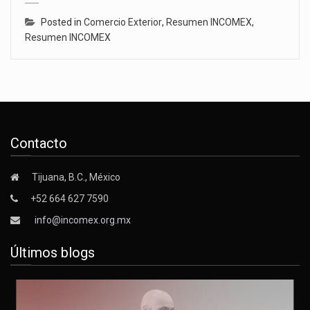
Posted in
Comercio Exterior
,
Resumen INCOMEX
,
Resumen INCOMEX
Contacto
Tijuana, B.C., México
+52 664 627 7590
info@incomex.org.mx
Últimos blogs