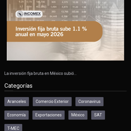
La inversión fija bruta en México subió…
Categorías
Aranceles
Comercio Exterior
Coronavirus
Economía
Exportaciones
México
SAT
T-MEC