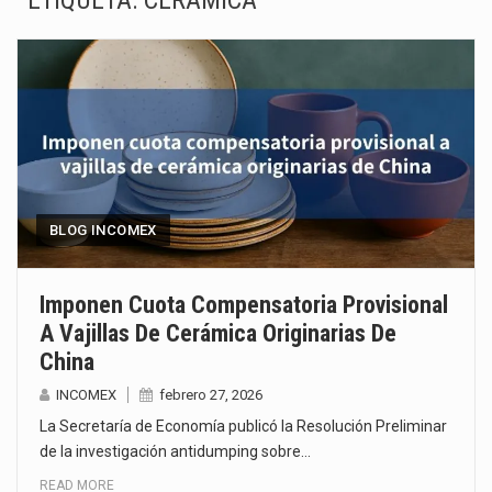
ETIQUETA:
CERÁMICA
La inversión fija bruta en México registró un aumento de 1.1% interanual en mayo de…
El gobierno de Estados Unidos anunciará un arancel del 15 % sobre los productos fabricados…
El Departamento de Agricultura de Estados Unidos (USDA) suspendió el 5 de agosto de 2026…
El derecho a la previsibilidad de los horarios de trabajo en turnos rotativos podría ser…
La industria manufacturera de exportación afiliada a Index en Nuevo León ha alcanzado hasta 10%…
BLOG INCOMEX
Las métricas tradicionales de los parques industriales —absorción, ocupación y metros cuadrados desarrollados— resultan insuficientes…
Imponen Cuota Compensatoria Provisional
A Vajillas De Cerámica Originarias De
El superávit comercial de México con Estados Unidos alcanzó 102,581 millones de dólares (mdd) en…
China
El Tribunal Federal de Justicia Administrativa (TFJA), a través de su Segunda Sala Regional en…
INCOMEX
febrero 27, 2026
La Secretaría de Economía publicó la Resolución Preliminar
de la investigación antidumping sobre…
READ MORE