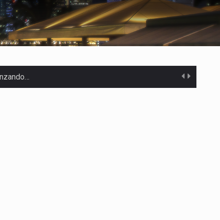
canzando…
 Estados Unidos…
uivocada de…