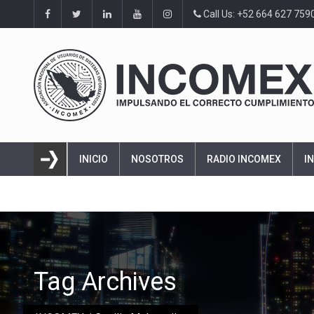
Call Us: +52 664 627 759
INICIO
NOSOTROS
RADIO INCOMEX
I
Tag Archives