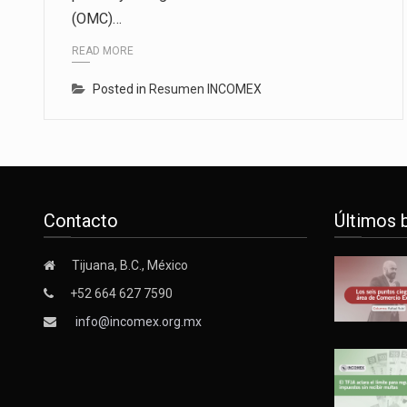
(OMC)…
La inversión fija bruta en Méxic
READ MORE
El gobierno de Estados Unidos a
Posted in
Resumen INCOMEX
El Departamento de Agricultura
Contacto
Últimos 
Tijuana, B.C., México
+52 664 627 7590
info@incomex.org.mx