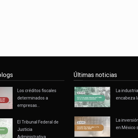
o registró un aumento de 1.1% interanual en mayo de…
nunciará un arancel del 15 % sobre los productos fabricados…
 de Estados Unidos (USDA) suspendió el 5 de agosto de 2026…
blogs
Últimas noticias
Los créditos fiscales
La industri
determinados a
encabeza l
empresas…
La inversión
El Tribunal Federal de
en México 
Justicia
Administrativa…