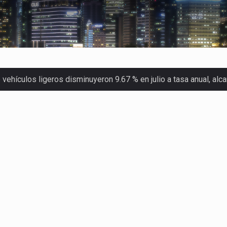
ehículos ligeros disminuyeron 9.67 % en julio a tasa anual, al
 Servicio de Administración Tributaria (SAT) cobró un total…
merica (CPA) solicitó al gobierno de Estados Unidos mantener e…
en México se considera totalmente preparada para la…
las inspecciones sanitarias del Departamento de Agricultura de
dos a empresas IMMEX rara vez nacen de una interpretación eq
a concentra más de la mitad de las quejas bajo el Mecanismo…