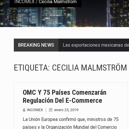
INCOMEX
/
Cecilia Malmström
BREAKING NEWS
Las exportaciones mexicanas de v
En el primer semestre de 2026, el
ETIQUETA:
CECILIA MALMSTRÖM
La Coalition for a Prosperous A
Solo el 17.8 % de las empresas 
OMC Y 75 Países Comenzarán
Ante la suspensión temporal de 
Regulación Del E-Commerce
INCOMEX
enero 25, 2019
Los créditos fiscales determina
La Unión Europea confirmó que, ministros de 75
La industria automotriz mexican
países y la Organización Mundial del Comercio