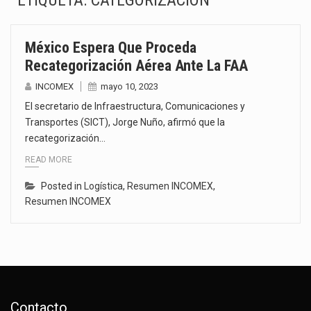
ETIQUETA:
CATEGORIZACIÓN
La Coalition for a Prosperous America (CPA) solicitó al gobierno de Estados Unidos mantener e…
México Espera Que Proceda
Solo el 17.8 % de las empresas en México se considera totalmente preparada para la…
Recategorización Aérea Ante La FAA
Ante la suspensión temporal de las inspecciones sanitarias del Departamento de Agricultura de Estados Unidos…
INCOMEX
mayo 10, 2023
El secretario de Infraestructura, Comunicaciones y
Los créditos fiscales determinados a empresas IMMEX rara vez nacen de una interpretación equivocada de…
Transportes (SICT), Jorge Nuño, afirmó que la
recategorización…
La industria automotriz mexicana concentra más de la mitad de las quejas bajo el Mecanismo…
READ MORE
La inversión fija bruta en México registró un aumento de 1.1% interanual en mayo de…
Posted in
Logística
,
Resumen INCOMEX
,
Resumen INCOMEX
El gobierno de Estados Unidos anunciará un arancel del 15 % sobre los productos fabricados…
El Departamento de Agricultura de Estados Unidos (USDA) suspendió el 5 de agosto de 2026…
Contacto