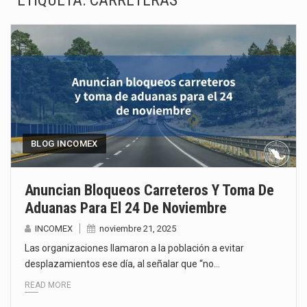
ETIQUETA:
CARRETERAS
La inversión fija bruta en México registró un aumento de 1.1% interanual en mayo de…
El gobierno de Estados Unidos anunciará un arancel del 15 % sobre los productos fabricados…
El Departamento de Agricultura de Estados Unidos (USDA) suspendió el 5 de agosto de 2026…
El derecho a la previsibilidad de los horarios de trabajo en turnos rotativos podría ser…
La industria manufacturera de exportación afiliada a Index en Nuevo León ha alcanzado hasta 10%…
BLOG INCOMEX
Las métricas tradicionales de los parques industriales —absorción, ocupación y metros cuadrados desarrollados— resultan insuficientes…
Anuncian Bloqueos Carreteros Y Toma De
Aduanas Para El 24 De Noviembre
El superávit comercial de México con Estados Unidos alcanzó 102,581 millones de dólares (mdd) en…
INCOMEX
noviembre 21, 2025
El Tribunal Federal de Justicia Administrativa (TFJA), a través de su Segunda Sala Regional en…
Las organizaciones llamaron a la población a evitar
desplazamientos ese día, al señalar que “no…
READ MORE