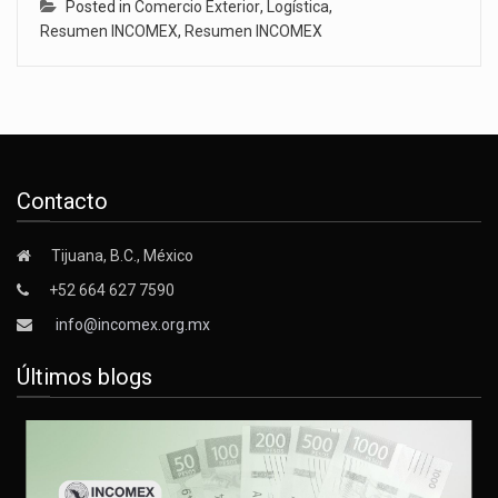
Posted in
Comercio Exterior
,
Logística
,
Resumen INCOMEX
,
Resumen INCOMEX
Contacto
Tijuana, B.C., México
+52 664 627 7590
info@incomex.org.mx
Últimos blogs