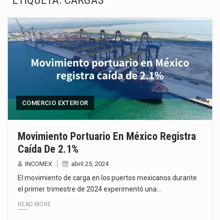
ETIQUETA:
CARGAS
El gobierno de Estados Unidos anunciará un arancel del 15 % sobre los productos fabricados…
El Departamento de Agricultura de Estados Unidos (USDA) suspendió el 5 de agosto de 2026…
El derecho a la previsibilidad de los horarios de trabajo en turnos rotativos podría ser…
La industria manufacturera de exportación afiliada a Index en Nuevo León ha alcanzado hasta 10%…
Las métricas tradicionales de los parques industriales —absorción, ocupación y metros cuadrados desarrollados— resultan insuficientes…
COMERCIO EXTERIOR
El superávit comercial de México con Estados Unidos alcanzó 102,581 millones de dólares (mdd) en…
Movimiento Portuario En México Registra
Caída De 2.1%
El Tribunal Federal de Justicia Administrativa (TFJA), a través de su Segunda Sala Regional en…
INCOMEX
abril 25, 2024
El Gobierno de Estados Unidos ha procesado la devolución de aproximadamente 100,000 millones de dólares…
El movimiento de carga en los puertos mexicanos durante
el primer trimestre de 2024 experimentó una…
READ MORE