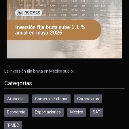
La inversión fija bruta en México subió…
Categorías
Aranceles
Comercio Exterior
Coronavirus
Economía
Exportaciones
México
SAT
T-MEC