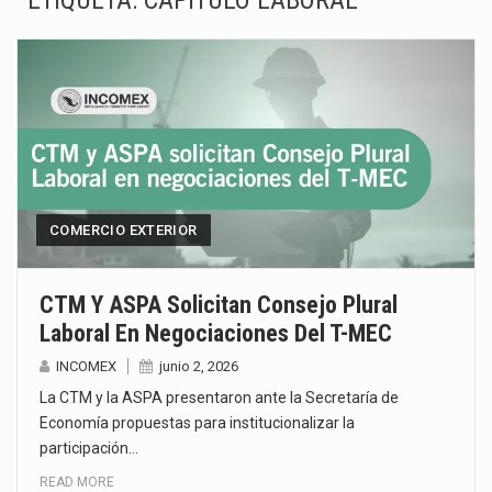
ETIQUETA:
CAPÍTULO LABORAL
La inversión fija bruta en México registró un aumento de 1.1% interanual en mayo de…
El gobierno de Estados Unidos anunciará un arancel del 15 % sobre los productos fabricados…
El Departamento de Agricultura de Estados Unidos (USDA) suspendió el 5 de agosto de 2026…
El derecho a la previsibilidad de los horarios de trabajo en turnos rotativos podría ser…
La industria manufacturera de exportación afiliada a Index en Nuevo León ha alcanzado hasta 10%…
COMERCIO EXTERIOR
Las métricas tradicionales de los parques industriales —absorción, ocupación y metros cuadrados desarrollados— resultan insuficientes…
CTM Y ASPA Solicitan Consejo Plural
Laboral En Negociaciones Del T-MEC
El superávit comercial de México con Estados Unidos alcanzó 102,581 millones de dólares (mdd) en…
INCOMEX
junio 2, 2026
El Tribunal Federal de Justicia Administrativa (TFJA), a través de su Segunda Sala Regional en…
La CTM y la ASPA presentaron ante la Secretaría de
Economía propuestas para institucionalizar la
participación…
READ MORE