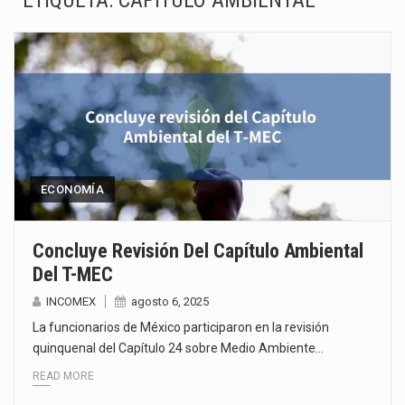
ETIQUETA:
CAPÍTULO AMBIENTAL
Las métricas tradicionales de los parques industriales —absorción, ocupación y metros cuadrados desarrollados— resultan insuficientes…
El superávit comercial de México con Estados Unidos alcanzó 102,581 millones de dólares (mdd) en…
El Tribunal Federal de Justicia Administrativa (TFJA), a través de su Segunda Sala Regional en…
El Gobierno de Estados Unidos ha procesado la devolución de aproximadamente 100,000 millones de dólares…
El mercado laboral mexicano muestra un proceso de precarización sin señales de mejora, según el…
ECONOMÍA
La Cámara Minera de México (Camimex) proyecta una inversión total de 6,402.2 millones de dólares…
Concluye Revisión Del Capítulo Ambiental
Del T-MEC
El secretario de Economía de México, Marcelo Ebrard Casaubon, sostuvo una reunión de trabajo con…
INCOMEX
agosto 6, 2025
La reforma que reduce la jornada laboral a 40 horas semanales omitió precisar su aplicación…
La funcionarios de México participaron en la revisión
quinquenal del Capítulo 24 sobre Medio Ambiente…
READ MORE