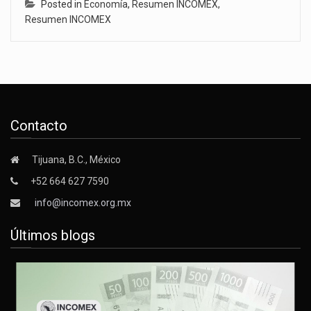
Posted in
Economía
,
Resumen INCOMEX
,
Resumen INCOMEX
Contacto
Tijuana, B.C., México
+52 664 627 7590
info@incomex.org.mx
Últimos blogs