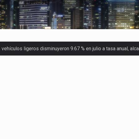
ehículos ligeros disminuyeron 9.67 % en julio a tasa anual, al
 Servicio de Administración Tributaria (SAT) cobró un total…
merica (CPA) solicitó al gobierno de Estados Unidos mantener e…
en México se considera totalmente preparada para la…
las inspecciones sanitarias del Departamento de Agricultura de
dos a empresas IMMEX rara vez nacen de una interpretación eq
a concentra más de la mitad de las quejas bajo el Mecanismo…