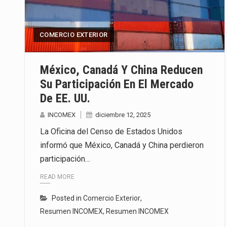
La inversión fija bruta en Méxic
COMERCIO EXTERIOR
El gobierno de Estados Unidos a
El Departamento de Agricultura
México, Canadá Y China Reducen
Su Participación En El Mercado
De EE. UU.
INCOMEX
diciembre 12, 2025
La Oficina del Censo de Estados Unidos
informó que México, Canadá y China perdieron
participación…
READ MORE
Posted in
Comercio Exterior
,
Resumen INCOMEX
,
Resumen INCOMEX