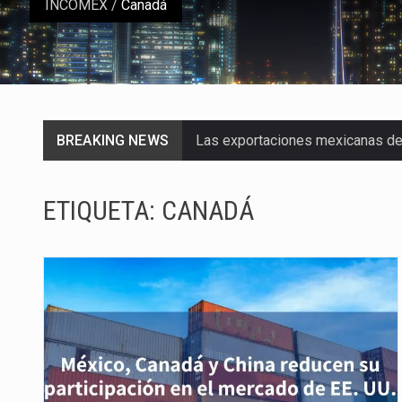
INCOMEX
/
Canadá
BREAKING NEWS
Las exportaciones mexicanas de v
En el primer semestre de 2026, el
ETIQUETA:
CANADÁ
La Coalition for a Prosperous A
Solo el 17.8 % de las empresas 
Ante la suspensión temporal de 
Los créditos fiscales determina
La industria automotriz mexican