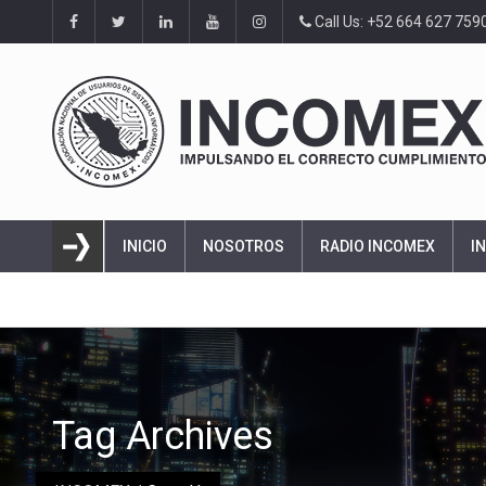
Call Us: +52 664 627 759
INICIO
NOSOTROS
RADIO INCOMEX
I
Tag Archives