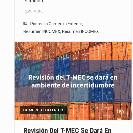
el tratado…
READ MORE
Posted in
Comercio Exterior
,
Resumen INCOMEX
,
Resumen INCOMEX
COMERCIO EXTERIOR
Revisión Del T-MEC Se Dará En