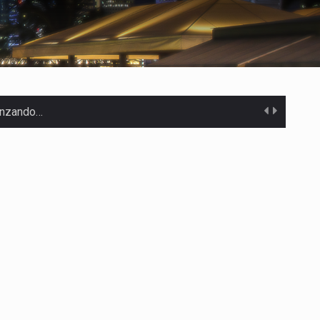
canzando…
 Estados Unidos…
uivocada de…