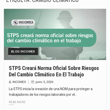
ETIQUETA:
CAMBIO CLIMÁTICO
La Coalition for a Prosperous America (CPA) solicitó al gobierno de Estados Unidos mantener e…
Solo el 17.8 % de las empresas en México se considera totalmente preparada para la…
Ante la suspensión temporal de las inspecciones sanitarias del Departamento de Agricultura de Estados Unidos…
Los créditos fiscales determinados a empresas IMMEX rara vez nacen de una interpretación equivocada de…
La industria automotriz mexicana concentra más de la mitad de las quejas bajo el Mecanismo…
BLOG INCOMEX
La inversión fija bruta en México registró un aumento de 1.1% interanual en mayo de…
STPS Creará Norma Oficial Sobre Riesgos
Del Cambio Climático En El Trabajo
El gobierno de Estados Unidos anunciará un arancel del 15 % sobre los productos fabricados…
INCOMEX
junio 5, 2026
El Departamento de Agricultura de Estados Unidos (USDA) suspendió el 5 de agosto de 2026…
La STPS inicia la creación de una NOM para proteger a
trabajadores de los riesgos laborales por el…
READ MORE