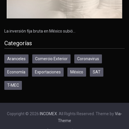
La inversión fija bruta en México subió…
Categorías
Aranceles
Comercio Exterior
Coronavirus
Economía
Exportaciones
México
SAT
T-MEC
Copyright © 2026
INCOMEX
. All Rights Reserved. Theme by
Via-
Theme