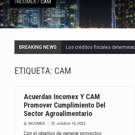
INCOMEX
/
CAM
BREAKING NEWS
Los créditos fiscales determina
La industria automotriz mexican
ETIQUETA:
CAM
La inversión fija bruta en Méxic
El gobierno de Estados Unidos a
Acuerdan Incomex Y CAM
El Departamento de Agricultura
Promover Cumplimiento Del
Sector Agroalimentario
El derecho a la previsibilidad de 
INCOMEX
octubre 19, 2022
La industria manufacturera de e
Con el objetivo de generar proyectos