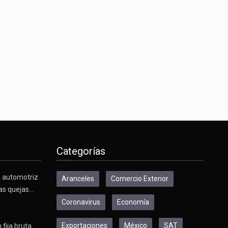
s desarrollados— resultan insuficientes…
) en…
Categorías
a automotriz
Aranceles
Comercio Exterior
as quejas…
Coronavirus
Economía
Exportaciones
México
SAT
 fija bruta