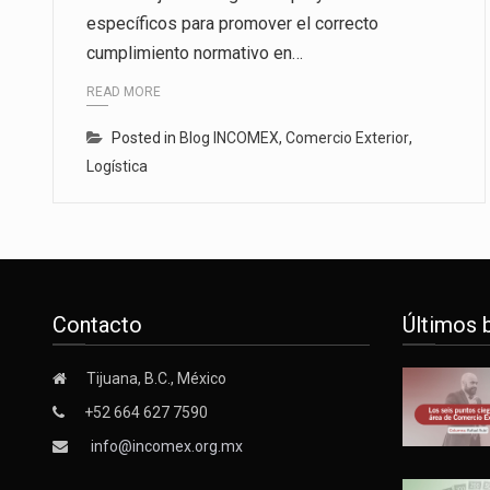
específicos para promover el correcto
Las métricas tradicionales de lo
cumplimiento normativo en…
El superávit comercial de Méxic
READ MORE
El Tribunal Federal de Justicia 
Posted in
Blog INCOMEX
,
Comercio Exterior
,
Logística
Contacto
Últimos 
Tijuana, B.C., México
+52 664 627 7590
info@incomex.org.mx