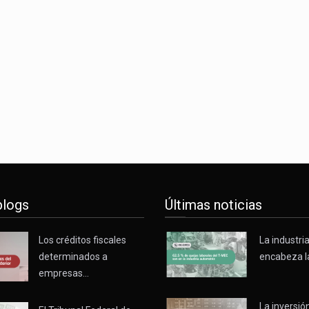
s parques industriales —absorción, ocupación y metros cuadrado
o con Estados Unidos alcanzó 102,581 millones de dólares (mdd
Administrativa (TFJA), a través de su Segunda Sala Regional en…
blogs
Últimas noticias
Los créditos fiscales
La industri
determinados a
encabeza l
empresas…
La inversión