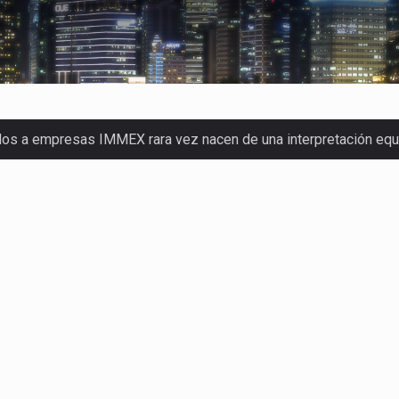
dos a empresas IMMEX rara vez nacen de una interpretación eq
a concentra más de la mitad de las quejas bajo el Mecanismo…
o registró un aumento de 1.1% interanual en mayo de…
nunciará un arancel del 15 % sobre los productos fabricados…
 de Estados Unidos (USDA) suspendió el 5 de agosto de 2026…
los horarios de trabajo en turnos rotativos podría ser…
xportación afiliada a Index en Nuevo León ha alcanzado hasta 10