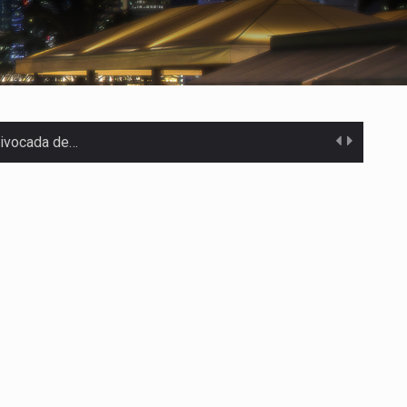
uivocada de…
%…