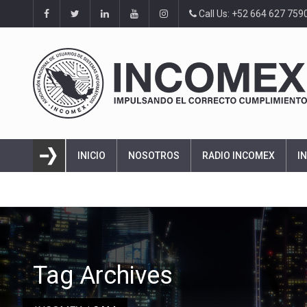
Call Us: +52 664 627 759
INICIO
NOSOTROS
RADIO INCOMEX
I
Tag Archives