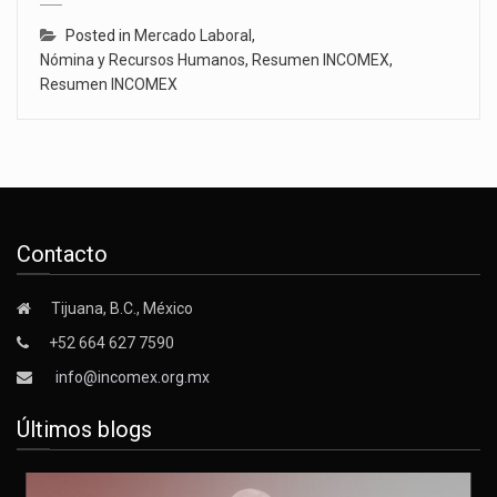
Posted in
Mercado Laboral
,
Nómina y Recursos Humanos
,
Resumen INCOMEX
,
Resumen INCOMEX
Contacto
Tijuana, B.C., México
+52 664 627 7590
info@incomex.org.mx
Últimos blogs