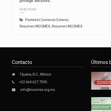
protege sectores…
READ MORE
Posted in
Comercio Exterior
,
Resumen INCOMEX
,
Resumen INCOMEX
Contacto
Últimos 
Tijuana, B.C., México
+52 664 627 7590
info@incomex.org.mx