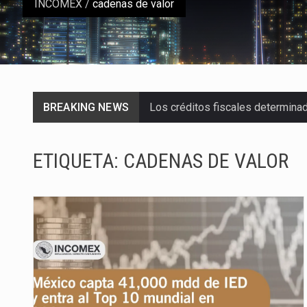
INCOMEX
/
cadenas de valor
BREAKING NEWS
Los créditos fiscales determina
La industria automotriz mexican
ETIQUETA:
CADENAS DE VALOR
La inversión fija bruta en Méxic
El gobierno de Estados Unidos a
El Departamento de Agricultura
El derecho a la previsibilidad de 
La industria manufacturera de e