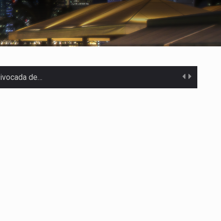
uivocada de…
%…