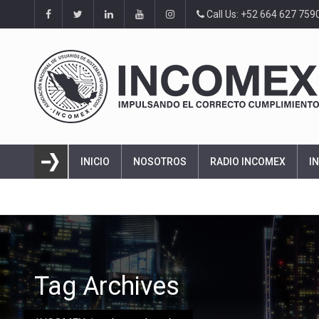
Call Us: +52 664 627 759
INICIO
NOSOTROS
RADIO INCOMEX
I
Tag Archives