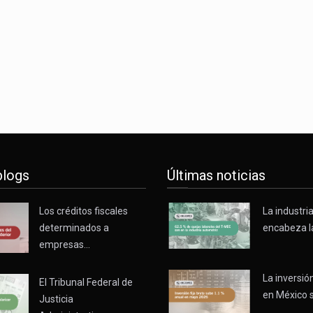
blogs
Últimas noticias
Los créditos fiscales
La industri
determinados a
encabeza l
empresas…
La inversión
El Tribunal Federal de
en México 
Justicia