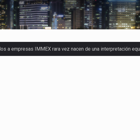
dos a empresas IMMEX rara vez nacen de una interpretación eq
a concentra más de la mitad de las quejas bajo el Mecanismo…
o registró un aumento de 1.1% interanual en mayo de…
nunciará un arancel del 15 % sobre los productos fabricados…
 de Estados Unidos (USDA) suspendió el 5 de agosto de 2026…
los horarios de trabajo en turnos rotativos podría ser…
xportación afiliada a Index en Nuevo León ha alcanzado hasta 10