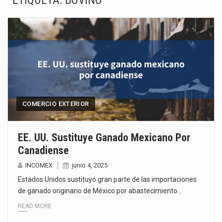
ETIQUETA:
BOVINO
La Coalition for a Prosperous America (CPA) solicitó al gobierno de Estados Unidos mantener e…
Solo el 17.8 % de las empresas en México se considera totalmente preparada para la…
Ante la suspensión temporal de las inspecciones sanitarias del Departamento de Agricultura de Estados Unidos…
Los créditos fiscales determinados a empresas IMMEX rara vez nacen de una interpretación equivocada de…
La industria automotriz mexicana concentra más de la mitad de las quejas bajo el Mecanismo…
COMERCIO EXTERIOR
La inversión fija bruta en México registró un aumento de 1.1% interanual en mayo de…
EE. UU. Sustituye Ganado Mexicano Por
Canadiense
El gobierno de Estados Unidos anunciará un arancel del 15 % sobre los productos fabricados…
INCOMEX
junio 4, 2025
El Departamento de Agricultura de Estados Unidos (USDA) suspendió el 5 de agosto de 2026…
Estados Unidos sustituyó gran parte de las importaciones
de ganado originario de México por abastecimiento…
READ MORE