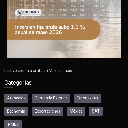
La inversión fija bruta en México subió…
Categorías
Aranceles
Comercio Exterior
Coronavirus
Economía
Exportaciones
México
SAT
T-MEC