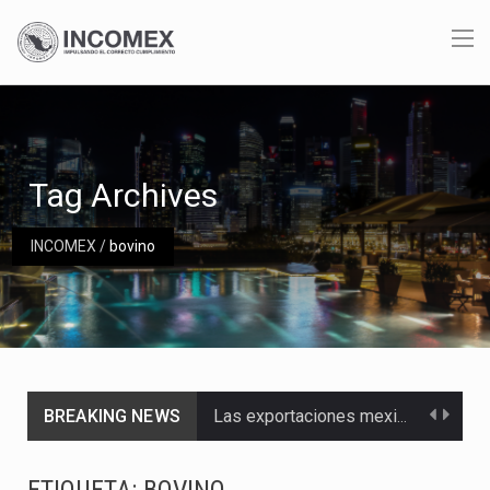
Tag Archives
INCOMEX
/
bovino
BREAKING NEWS
Las exportaciones mexicanas de vehículos ligeros disminuyeron 9.67 % en julio a tasa anual, alcanzando…
En el primer semestre de 2026, el Servicio de Administración Tributaria (SAT) cobró un total…