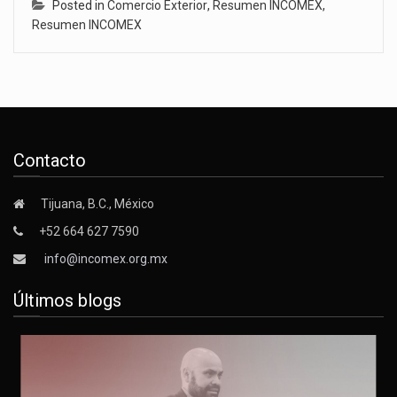
Posted in
Comercio Exterior
,
Resumen INCOMEX
,
Resumen INCOMEX
Contacto
Tijuana, B.C., México
+52 664 627 7590
info@incomex.org.mx
Últimos blogs