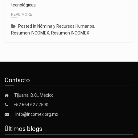
tecnológicas…
READ MORE
Posted in
Nómina y Recursos Humanos
,
Resumen INCOMEX
,
Resumen INCOMEX
Contacto
Tijuana, B.C., México
+52 664 627 7590
info@incomex.org.mx
Últimos blogs