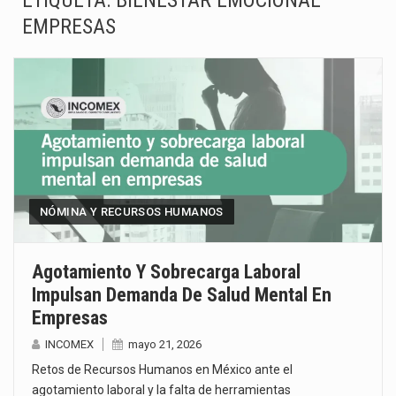
ETIQUETA:
BIENESTAR EMOCIONAL
EMPRESAS
La Coalition for a Prosperous America (CPA) solicitó al gobierno de Estados Unidos mantener e…
Solo el 17.8 % de las empresas en México se considera totalmente preparada para la…
Ante la suspensión temporal de las inspecciones sanitarias del Departamento de Agricultura de Estados Unidos…
Los créditos fiscales determinados a empresas IMMEX rara vez nacen de una interpretación equivocada de…
La industria automotriz mexicana concentra más de la mitad de las quejas bajo el Mecanismo…
NÓMINA Y RECURSOS HUMANOS
La inversión fija bruta en México registró un aumento de 1.1% interanual en mayo de…
El gobierno de Estados Unidos anunciará un arancel del 15 % sobre los productos fabricados…
Agotamiento Y Sobrecarga Laboral
Impulsan Demanda De Salud Mental En
El Departamento de Agricultura de Estados Unidos (USDA) suspendió el 5 de agosto de 2026…
Empresas
INCOMEX
mayo 21, 2026
Retos de Recursos Humanos en México ante el
agotamiento laboral y la falta de herramientas