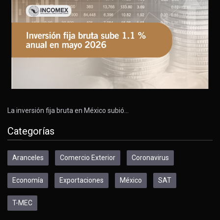
La inversión fija bruta en México subió…
Categorías
Aranceles
Comercio Exterior
Coronavirus
Economía
Exportaciones
México
SAT
T-MEC