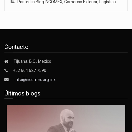
Posted in
Blog INCOMEX
,
Comercio Exterior
,
Logística
Contacto
Tijuana, B.C., México
+52 664 627 7590
info@incomex.org.mx
Últimos blogs