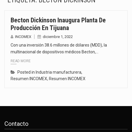
ETIQUETA:
BECTON DICKINSON
El superávit comercial de México con Estados Unidos alcanzó 102,581 millones de dólares (mdd) en…
Becton Dickinson Inaugura Planta De
El Tribunal Federal de Justicia Administrativa (TFJA), a través de su Segunda Sala Regional en…
Producción En Tijuana
El Gobierno de Estados Unidos ha procesado la devolución de aproximadamente 100,000 millones de dólares…
INCOMEX
diciembre 1, 2022
Con una inversión 38.6 millones de dólares (MDD), la
El mercado laboral mexicano muestra un proceso de precarización sin señales de mejora, según el…
multinacional de dispositivos médicos Becton,…
READ MORE
La Cámara Minera de México (Camimex) proyecta una inversión total de 6,402.2 millones de dólares…
Posted in
Industria manufacturera
,
El secretario de Economía de México, Marcelo Ebrard Casaubon, sostuvo una reunión de trabajo con…
Resumen INCOMEX
,
Resumen INCOMEX
La reforma que reduce la jornada laboral a 40 horas semanales omitió precisar su aplicación…
El gobierno federal creó mediante decreto la Oficina Presidencial para la Promoción de Inversiones, instancia…
Contacto