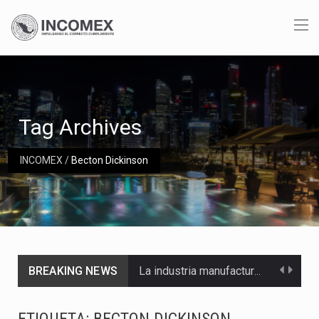
Tag Archives
INCOMEX
/
Becton Dickinson
BREAKING NEWS
La industria manufacturera de exportación afiliada a Index en Nuevo León ha alcanzado hasta 10%…
Las métricas tradicionales de los parques industriales —absorción, ocupación y metros cuadrados desarrollados— resultan insuficientes…