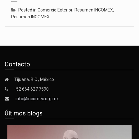
Posted in
Comercio Exterior
,
Resumen INCOMEX
,
Resumen INCOMEX
Contacto
Tijuana, B.C., México
+52 664 627 7590
info@incomex.org.mx
Últimos blogs