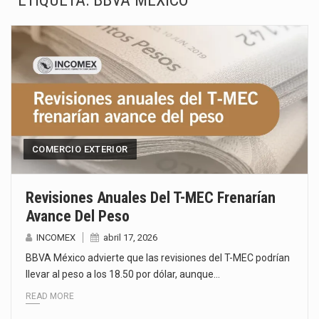
ETIQUETA:
BBVA MÉXICO
La Coalition for a Prosperous America (CPA) solicitó al gobierno de Estados Unidos mantener e…
Solo el 17.8 % de las empresas en México se considera totalmente preparada para la…
Ante la suspensión temporal de las inspecciones sanitarias del Departamento de Agricultura de Estados Unidos…
Los créditos fiscales determinados a empresas IMMEX rara vez nacen de una interpretación equivocada de…
La industria automotriz mexicana concentra más de la mitad de las quejas bajo el Mecanismo…
COMERCIO EXTERIOR
La inversión fija bruta en México registró un aumento de 1.1% interanual en mayo de…
Revisiones Anuales Del T-MEC Frenarían
Avance Del Peso
El gobierno de Estados Unidos anunciará un arancel del 15 % sobre los productos fabricados…
INCOMEX
abril 17, 2026
El Departamento de Agricultura de Estados Unidos (USDA) suspendió el 5 de agosto de 2026…
BBVA México advierte que las revisiones del T-MEC podrían
llevar al peso a los 18.50 por dólar, aunque…
READ MORE