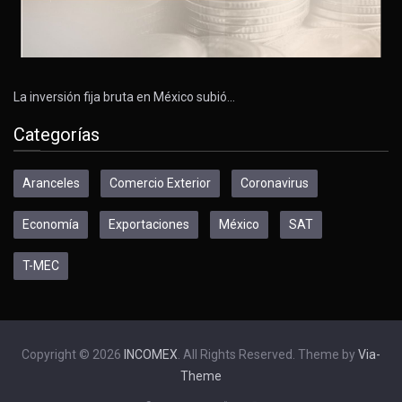
La inversión fija bruta en México subió…
Categorías
Aranceles
Comercio Exterior
Coronavirus
Economía
Exportaciones
México
SAT
T-MEC
Copyright © 2026
INCOMEX
. All Rights Reserved. Theme by
Via-
Theme