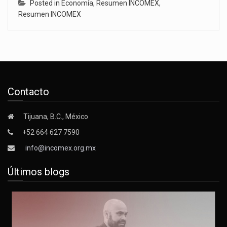
Posted in
Economía
,
Resumen INCOMEX
,
Resumen INCOMEX
Contacto
Tijuana, B.C., México
+52 664 627 7590
info@incomex.org.mx
Últimos blogs