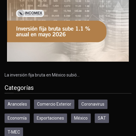
La inversión fija bruta en México subió…
Categorías
Aranceles
Comercio Exterior
Coronavirus
Economía
Exportaciones
México
SAT
T-MEC