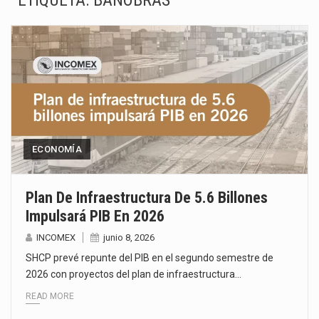
ETIQUETA:
BANOBRAS
La inversión fija bruta en México registró un aumento de 1.1% interanual en mayo de…
El gobierno de Estados Unidos anunciará un arancel del 15 % sobre los productos fabricados…
El Departamento de Agricultura de Estados Unidos (USDA) suspendió el 5 de agosto de 2026…
El derecho a la previsibilidad de los horarios de trabajo en turnos rotativos podría ser…
La industria manufacturera de exportación afiliada a Index en Nuevo León ha alcanzado hasta 10%…
ECONOMÍA
Las métricas tradicionales de los parques industriales —absorción, ocupación y metros cuadrados desarrollados— resultan insuficientes…
Plan De Infraestructura De 5.6 Billones
Impulsará PIB En 2026
El superávit comercial de México con Estados Unidos alcanzó 102,581 millones de dólares (mdd) en…
INCOMEX
junio 8, 2026
El Tribunal Federal de Justicia Administrativa (TFJA), a través de su Segunda Sala Regional en…
SHCP prevé repunte del PIB en el segundo semestre de
2026 con proyectos del plan de infraestructura…
READ MORE