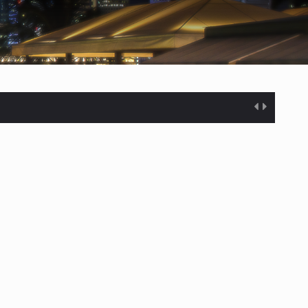
 Estados Unidos…
uivocada de…