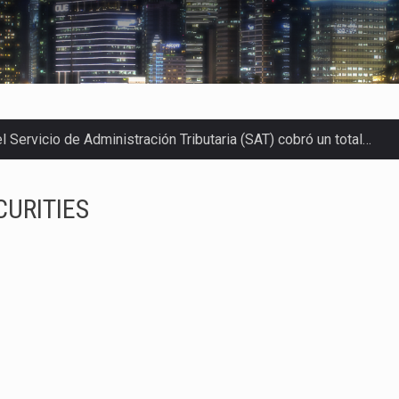
 Servicio de Administración Tributaria (SAT) cobró un total…
merica (CPA) solicitó al gobierno de Estados Unidos mantener e…
CURITIES
en México se considera totalmente preparada para la…
las inspecciones sanitarias del Departamento de Agricultura de
dos a empresas IMMEX rara vez nacen de una interpretación eq
a concentra más de la mitad de las quejas bajo el Mecanismo…
o registró un aumento de 1.1% interanual en mayo de…