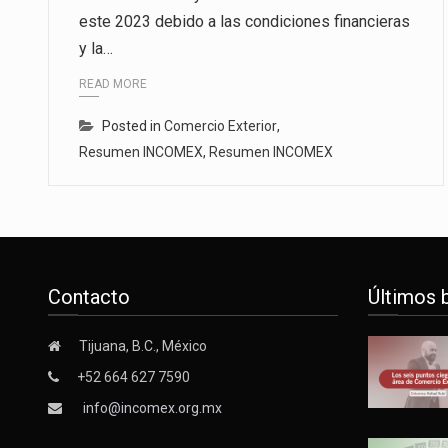
este 2023 debido a las condiciones financieras
El gobierno de Estados Unidos a
y la…
El Departamento de Agricultura
READ MORE
El derecho a la previsibilidad de 
Posted in
Comercio Exterior
,
Resumen INCOMEX
,
Resumen INCOMEX
Contacto
Últimos 
Tijuana, B.C., México
+52 664 627 7590
info@incomex.org.mx