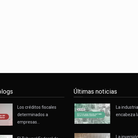
nunciará un arancel del 15 % sobre los productos fabricados…
 de Estados Unidos (USDA) suspendió el 5 de agosto de 2026…
los horarios de trabajo en turnos rotativos podría ser…
blogs
Últimas noticias
Los créditos fiscales
La industri
determinados a
encabeza l
empresas…
La inversión