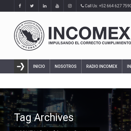
Call Us: +52 664 627 759
INICIO
NOSOTROS
RADIO INCOMEX
I
Tag Archives