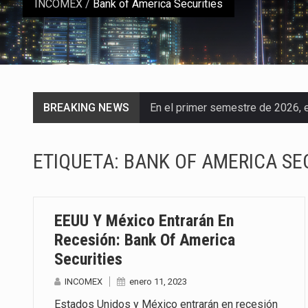
INCOMEX
/
Bank of America Securities
BREAKING NEWS
En el primer semestre de 2026, el
La Coalition for a Prosperous A
ETIQUETA:
BANK OF AMERICA SE
Solo el 17.8 % de las empresas 
Ante la suspensión temporal de 
EEUU Y México Entrarán En
Los créditos fiscales determina
Recesión: Bank Of America
Securities
La industria automotriz mexican
INCOMEX
enero 11, 2023
La inversión fija bruta en Méxic
Estados Unidos y México entrarán en recesión