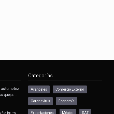
Categorías
a automotriz
Aranceles
Comercio Exterior
as quejas…
Coronavirus
Economía
Exportaciones
México
SAT
 fija bruta