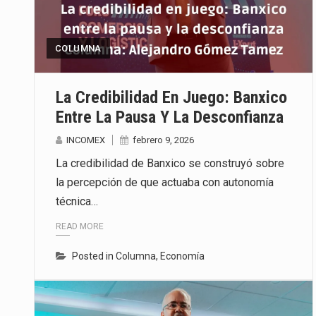
La inversión fija bruta en Méxic
COLUMNA
El gobierno de Estados Unidos a
El Departamento de Agricultura
La Credibilidad En Juego: Banxico
Entre La Pausa Y La Desconfianza
INCOMEX
febrero 9, 2026
La credibilidad de Banxico se construyó sobre
la percepción de que actuaba con autonomía
técnica…
READ MORE
Posted in
Columna
,
Economía