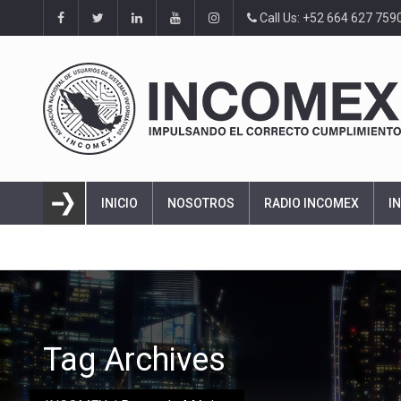
Call Us: +52 664 627 759
INICIO
NOSOTROS
RADIO INCOMEX
I
Tag Archives