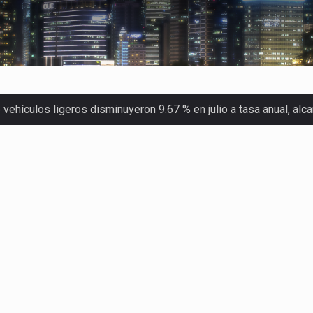
ehículos ligeros disminuyeron 9.67 % en julio a tasa anual, al
 Servicio de Administración Tributaria (SAT) cobró un total…
merica (CPA) solicitó al gobierno de Estados Unidos mantener e…
en México se considera totalmente preparada para la…
las inspecciones sanitarias del Departamento de Agricultura de
dos a empresas IMMEX rara vez nacen de una interpretación eq
a concentra más de la mitad de las quejas bajo el Mecanismo…