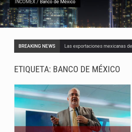
INCOMEX
/
Banco de México
BREAKING NEWS
Las exportaciones mexicanas de v
En el primer semestre de 2026, el
ETIQUETA:
BANCO DE MÉXICO
La Coalition for a Prosperous A
Solo el 17.8 % de las empresas 
Ante la suspensión temporal de 
Los créditos fiscales determina
La industria automotriz mexican