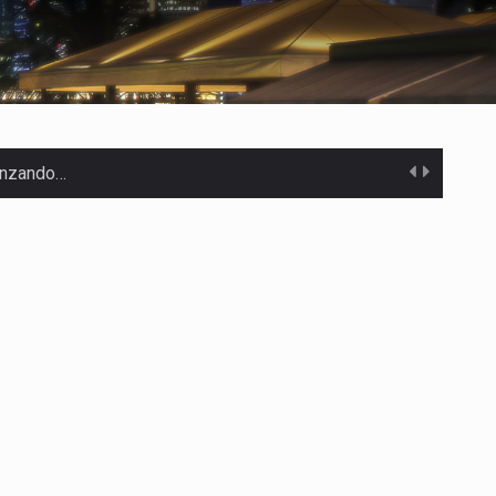
canzando…
 Estados Unidos…
uivocada de…