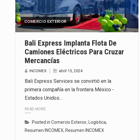
Las métricas tradicionales de lo
COMERCIO EXTERIOR
El superávit comercial de Méxic
El Tribunal Federal de Justicia 
Bali Express Implanta Flota De
Camiones Eléctricos Para Cruzar
Mercancías
INCOMEX
abril 15, 2024
Bali Express Services se convirtió en la
primera compañía en la frontera México -
Estados Unidos…
READ MORE
Posted in
Comercio Exterior
,
Logística
,
Resumen INCOMEX
,
Resumen INCOMEX