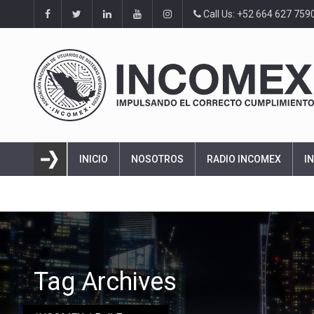
Call Us: +52 664 627 759
INICIO
NOSOTROS
RADIO INCOMEX
I
Tag Archives