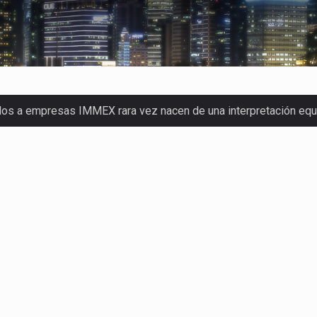
dos a empresas IMMEX rara vez nacen de una interpretación eq
a concentra más de la mitad de las quejas bajo el Mecanismo…
o registró un aumento de 1.1% interanual en mayo de…
nunciará un arancel del 15 % sobre los productos fabricados…
 de Estados Unidos (USDA) suspendió el 5 de agosto de 2026…
los horarios de trabajo en turnos rotativos podría ser…
xportación afiliada a Index en Nuevo León ha alcanzado hasta 10