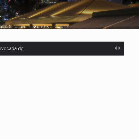
uivocada de…
%…