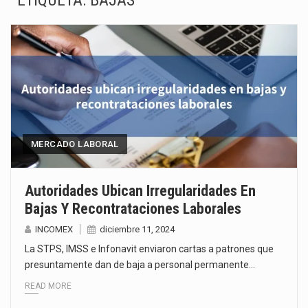
ETIQUETA:
BAJAS
El superávit comercial de México con Estados Unidos alcanzó 102,581 millones de dólares (mdd) en…
El Tribunal Federal de Justicia Administrativa (TFJA), a través de su Segunda Sala Regional en…
El Gobierno de Estados Unidos ha procesado la devolución de aproximadamente 100,000 millones de dólares…
El mercado laboral mexicano muestra un proceso de precarización sin señales de mejora, según el…
La Cámara Minera de México (Camimex) proyecta una inversión total de 6,402.2 millones de dólares…
MERCADO LABORAL
El secretario de Economía de México, Marcelo Ebrard Casaubon, sostuvo una reunión de trabajo con…
Autoridades Ubican Irregularidades En
Bajas Y Recontrataciones Laborales
La reforma que reduce la jornada laboral a 40 horas semanales omitió precisar su aplicación…
INCOMEX
diciembre 11, 2024
El gobierno federal creó mediante decreto la Oficina Presidencial para la Promoción de Inversiones, instancia…
La STPS, IMSS e Infonavit enviaron cartas a patrones que
presuntamente dan de baja a personal permanente…
READ MORE