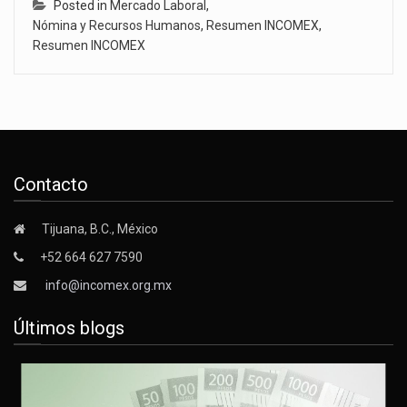
Posted in
Mercado Laboral
,
Nómina y Recursos Humanos
,
Resumen INCOMEX
,
Resumen INCOMEX
Contacto
Tijuana, B.C., México
+52 664 627 7590
info@incomex.org.mx
Últimos blogs