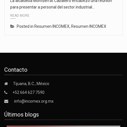
La alcaldesa Montserrat Caballero encabezó una reunión
para presentar a personal del sector industrial…
READ MORE
Posted in
Resumen INCOMEX
,
Resumen INCOMEX
Contacto
Tijuana, B.C., México
+52 664 627 7590
info@incomex.org.mx
Últimos blogs