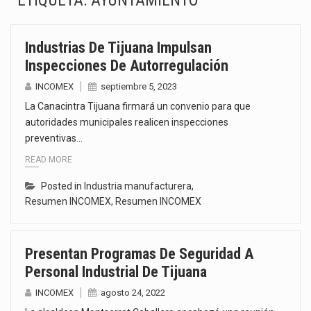
ETIQUETA:
AYUNTAMIENTO
La Coalition for a Prosperous America (CPA) solicitó al gobierno de Estados Unidos mantener e…
Industrias De Tijuana Impulsan
Solo el 17.8 % de las empresas en México se considera totalmente preparada para la…
Inspecciones De Autorregulación
Ante la suspensión temporal de las inspecciones sanitarias del Departamento de Agricultura de Estados Unidos…
INCOMEX
septiembre 5, 2023
La Canacintra Tijuana firmará un convenio para que
Los créditos fiscales determinados a empresas IMMEX rara vez nacen de una interpretación equivocada de…
autoridades municipales realicen inspecciones
preventivas…
La industria automotriz mexicana concentra más de la mitad de las quejas bajo el Mecanismo…
READ MORE
La inversión fija bruta en México registró un aumento de 1.1% interanual en mayo de…
Posted in
Industria manufacturera
,
Resumen INCOMEX
,
Resumen INCOMEX
El gobierno de Estados Unidos anunciará un arancel del 15 % sobre los productos fabricados…
El Departamento de Agricultura de Estados Unidos (USDA) suspendió el 5 de agosto de 2026…
Presentan Programas De Seguridad A
Personal Industrial De Tijuana
INCOMEX
agosto 24, 2022