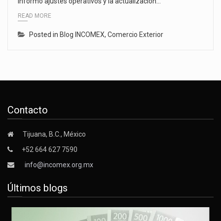
informó ajustes operativos y la actualización…
READ MORE
Posted in
Blog INCOMEX
,
Comercio Exterior
Contacto
Tijuana, B.C., México
+52 664 627 7590
info@incomex.org.mx
Últimos blogs