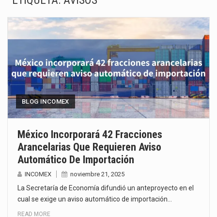
ETIQUETA:
AVISOS
El superávit comercial de México con Estados Unidos alcanzó 102,581 millones de dólares (mdd) en…
El Tribunal Federal de Justicia Administrativa (TFJA), a través de su Segunda Sala Regional en…
El Gobierno de Estados Unidos ha procesado la devolución de aproximadamente 100,000 millones de dólares…
El mercado laboral mexicano muestra un proceso de precarización sin señales de mejora, según el…
La Cámara Minera de México (Camimex) proyecta una inversión total de 6,402.2 millones de dólares…
BLOG INCOMEX
El secretario de Economía de México, Marcelo Ebrard Casaubon, sostuvo una reunión de trabajo con…
México Incorporará 42 Fracciones
Arancelarias Que Requieren Aviso
La reforma que reduce la jornada laboral a 40 horas semanales omitió precisar su aplicación…
Automático De Importación
El gobierno federal creó mediante decreto la Oficina Presidencial para la Promoción de Inversiones, instancia…
INCOMEX
noviembre 21, 2025
La Secretaría de Economía difundió un anteproyecto en el
cual se exige un aviso automático de importación…
READ MORE