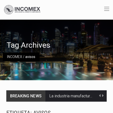
Tag Archives
INCOMEX
/
avisos
BREAKING NEWS
La industria manufacturera de exportación afiliada a Index en Nuevo León ha alcanzado hasta 10%…
Las métricas tradicionales de los parques industriales —absorción, ocupación y metros cuadrados desarrollados— resultan insuficientes…