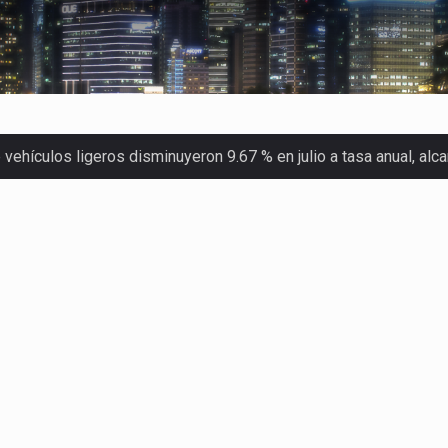
ehículos ligeros disminuyeron 9.67 % en julio a tasa anual, al
 Servicio de Administración Tributaria (SAT) cobró un total…
merica (CPA) solicitó al gobierno de Estados Unidos mantener e…
en México se considera totalmente preparada para la…
las inspecciones sanitarias del Departamento de Agricultura de
dos a empresas IMMEX rara vez nacen de una interpretación eq
a concentra más de la mitad de las quejas bajo el Mecanismo…