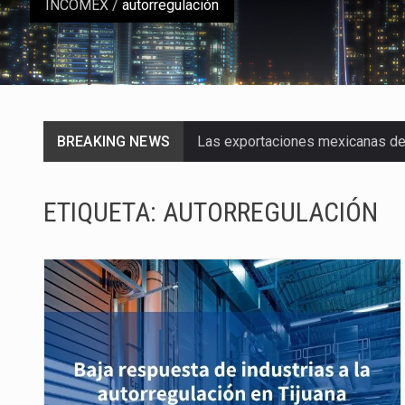
INCOMEX
/
autorregulación
BREAKING NEWS
Las exportaciones mexicanas de v
En el primer semestre de 2026, el
ETIQUETA:
AUTORREGULACIÓN
La Coalition for a Prosperous A
Solo el 17.8 % de las empresas 
Ante la suspensión temporal de 
Los créditos fiscales determina
La industria automotriz mexican