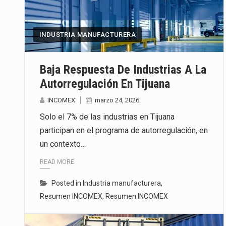
La inversión fija bruta en Méxic
INDUSTRIA MANUFACTURERA
El gobierno de Estados Unidos a
El Departamento de Agricultura
Baja Respuesta De Industrias A La
Autorregulación En Tijuana
INCOMEX
marzo 24, 2026
Solo el 7% de las industrias en Tijuana
participan en el programa de autorregulación, en
un contexto…
READ MORE
Posted in
Industria manufacturera
,
Resumen INCOMEX
,
Resumen INCOMEX