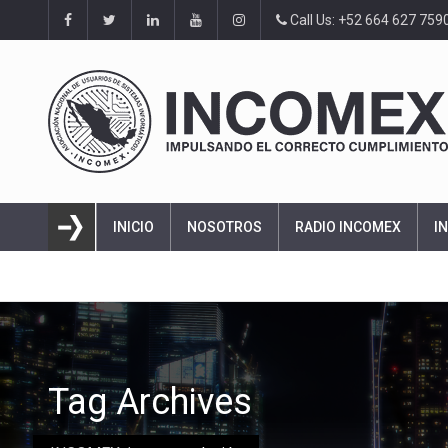
Call Us: +52 664 627 759
INICIO
NOSOTROS
RADIO INCOMEX
I
Tag Archives