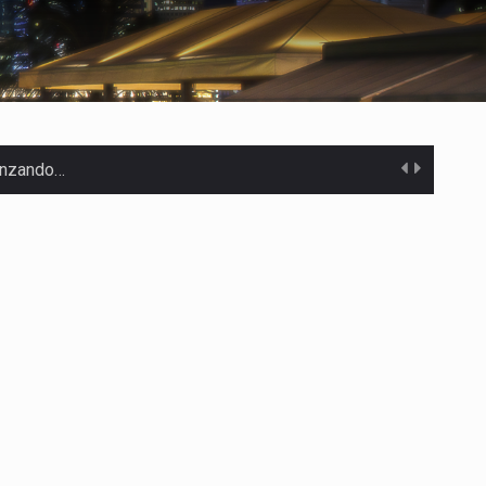
canzando…
 Estados Unidos…
uivocada de…