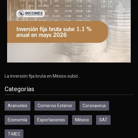
La inversión fija bruta en México subió…
Categorías
Aranceles
Comercio Exterior
Coronavirus
Economía
Exportaciones
México
SAT
T-MEC