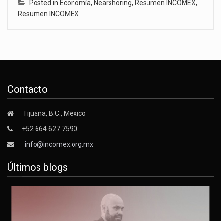
Posted in
Economía
,
Nearshoring
,
Resumen INCOMEX
,
Resumen INCOMEX
Contacto
Tijuana, B.C., México
+52 664 627 7590
info@incomex.org.mx
Últimos blogs