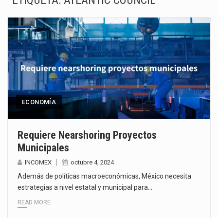
ETIQUETA:
ATLANTIC COUNCIL
La Coalition for a Prosperous America (CPA) solicitó al gobierno de Estados Unidos mantener e…
Solo el 17.8 % de las empresas en México se considera totalmente preparada para la…
Ante la suspensión temporal de las inspecciones sanitarias del Departamento de Agricultura de Estados Unidos…
Los créditos fiscales determinados a empresas IMMEX rara vez nacen de una interpretación equivocada de…
La industria automotriz mexicana concentra más de la mitad de las quejas bajo el Mecanismo…
ECONOMÍA
La inversión fija bruta en México registró un aumento de 1.1% interanual en mayo de…
Requiere Nearshoring Proyectos
Municipales
El gobierno de Estados Unidos anunciará un arancel del 15 % sobre los productos fabricados…
INCOMEX
octubre 4, 2024
El Departamento de Agricultura de Estados Unidos (USDA) suspendió el 5 de agosto de 2026…
Además de políticas macroeconómicas, México necesita
estrategias a nivel estatal y municipal para…
READ MORE