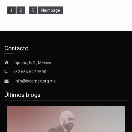
Page
Page
Page
1
2
…
5
Next page
Contacto
Tijuana, B.C., México
+52 664 627 7590
info@incomex.org.mx
Últimos blogs