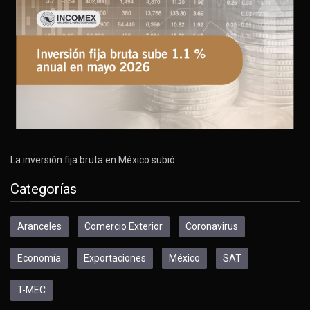
La inversión fija bruta en México subió…
Categorías
Aranceles
Comercio Exterior
Coronavirus
Economía
Exportaciones
México
SAT
T-MEC