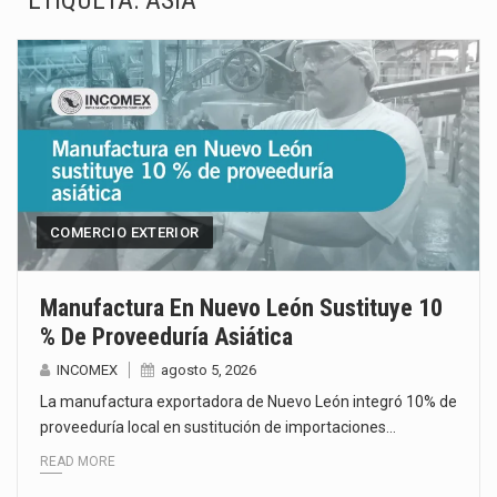
ETIQUETA:
ASIA
La Coalition for a Prosperous America (CPA) solicitó al gobierno de Estados Unidos mantener e…
Solo el 17.8 % de las empresas en México se considera totalmente preparada para la…
Ante la suspensión temporal de las inspecciones sanitarias del Departamento de Agricultura de Estados Unidos…
Los créditos fiscales determinados a empresas IMMEX rara vez nacen de una interpretación equivocada de…
La industria automotriz mexicana concentra más de la mitad de las quejas bajo el Mecanismo…
COMERCIO EXTERIOR
La inversión fija bruta en México registró un aumento de 1.1% interanual en mayo de…
Manufactura En Nuevo León Sustituye 10
% De Proveeduría Asiática
El gobierno de Estados Unidos anunciará un arancel del 15 % sobre los productos fabricados…
INCOMEX
agosto 5, 2026
El Departamento de Agricultura de Estados Unidos (USDA) suspendió el 5 de agosto de 2026…
La manufactura exportadora de Nuevo León integró 10% de
proveeduría local en sustitución de importaciones…
READ MORE