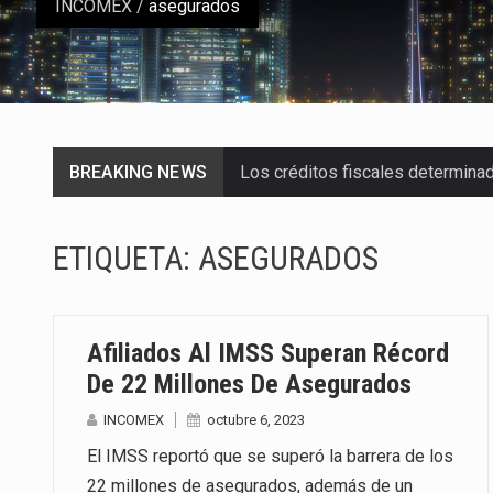
INCOMEX
/
asegurados
BREAKING NEWS
Los créditos fiscales determina
La industria automotriz mexican
ETIQUETA:
ASEGURADOS
La inversión fija bruta en Méxic
El gobierno de Estados Unidos a
Afiliados Al IMSS Superan Récord
El Departamento de Agricultura
De 22 Millones De Asegurados
INCOMEX
octubre 6, 2023
El derecho a la previsibilidad de 
El IMSS reportó que se superó la barrera de los
La industria manufacturera de e
22 millones de asegurados, además de un