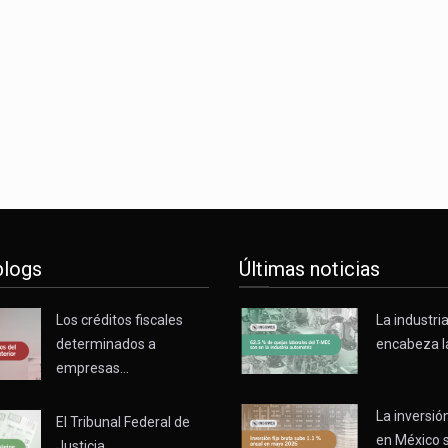
s parques industriales —absorción, ocupación y metros cuadrado
o con Estados Unidos alcanzó 102,581 millones de dólares (mdd
Administrativa (TFJA), a través de su Segunda Sala Regional en…
blogs
Últimas noticias
Los créditos fiscales
La industri
determinados a
encabeza l
empresas…
La inversión
El Tribunal Federal de
en México 
Justicia