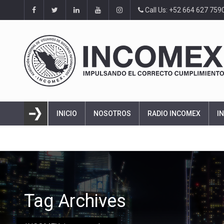
Call Us: +52 664 627 759
INICIO
NOSOTROS
RADIO INCOMEX
I
Tag Archives