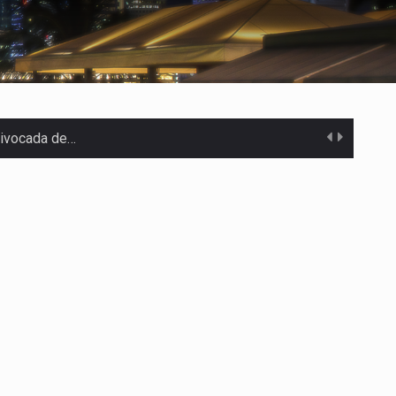
uivocada de…
%…