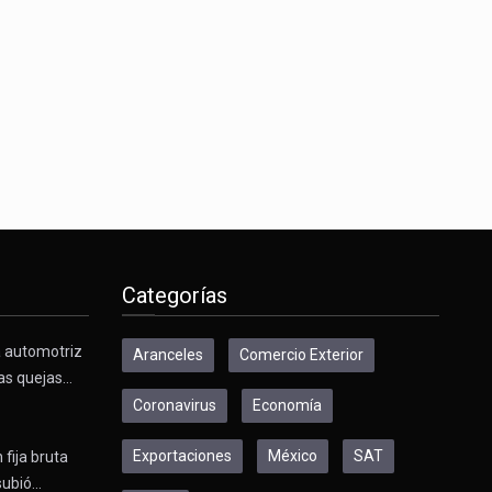
s desarrollados— resultan insuficientes…
) en…
Categorías
a automotriz
Aranceles
Comercio Exterior
as quejas…
Coronavirus
Economía
Exportaciones
México
SAT
 fija bruta
subió…