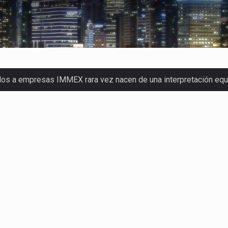
dos a empresas IMMEX rara vez nacen de una interpretación eq
a concentra más de la mitad de las quejas bajo el Mecanismo…
o registró un aumento de 1.1% interanual en mayo de…
nunciará un arancel del 15 % sobre los productos fabricados…
 de Estados Unidos (USDA) suspendió el 5 de agosto de 2026…
los horarios de trabajo en turnos rotativos podría ser…
xportación afiliada a Index en Nuevo León ha alcanzado hasta 10