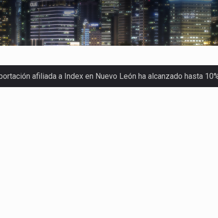
xportación afiliada a Index en Nuevo León ha alcanzado hasta 10
s parques industriales —absorción, ocupación y metros cuadrado
o con Estados Unidos alcanzó 102,581 millones de dólares (mdd
Administrativa (TFJA), a través de su Segunda Sala Regional en…
ha procesado la devolución de aproximadamente 100,000 millon
stra un proceso de precarización sin señales de mejora, según 
imex) proyecta una inversión total de 6,402.2 millones de dól