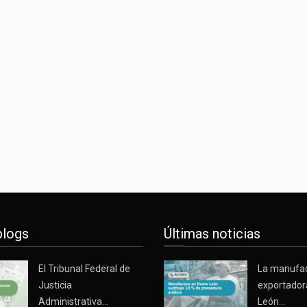
blogs
Últimas noticias
El Tribunal Federal de
La manufa
Justicia
exportador
Administrativa…
León…