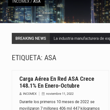
INCOMEX
/
ASA
BREAKING NEWS
La industria manufacturera de e
Las métricas tradicionales de lo
ETIQUETA:
ASA
El superávit comercial de Méxic
El Tribunal Federal de Justicia 
Carga Aérea En Red ASA Crece
El Gobierno de Estados Unidos 
148.1% En Enero-Octubre
INCOMEX
noviembre 11, 2022
El mercado laboral mexicano mue
Durante los primeros 10 meses de 2022 se
La Cámara Minera de México (Cam
movilizaron 7 millones 406 mil 447 kilogramos