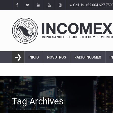
Call Us: +52 664 627 759
INICIO
NOSOTROS
RADIO INCOMEX
I
Tag Archives