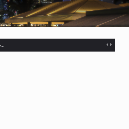
%…
s desarrollados— resultan insuficientes…
) en…
es de dólares…
el…
ares…