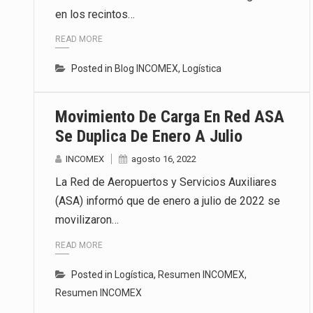
en los recintos…
El secretario de Economía de Mé
READ MORE
La reforma que reduce la jornada
Posted in
Blog INCOMEX
,
Logística
El gobierno federal creó mediant
Movimiento De Carga En Red ASA
Se Duplica De Enero A Julio
INCOMEX
agosto 16, 2022
La Red de Aeropuertos y Servicios Auxiliares
(ASA) informó que de enero a julio de 2022 se
movilizaron…
READ MORE
Posted in
Logística
,
Resumen INCOMEX
,
Resumen INCOMEX