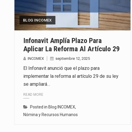
La inversión fija bruta en Méxic
BLOG INCOMEX
El gobierno de Estados Unidos a
El Departamento de Agricultura
Infonavit Amplía Plazo Para
Aplicar La Reforma Al Artículo 29
INCOMEX
septiembre 12, 2025
El Infonavit anunció que el plazo para
implementar la reforma al artículo 29 de su ley
se ampliará…
READ MORE
Posted in
Blog INCOMEX
,
Nómina y Recursos Humanos