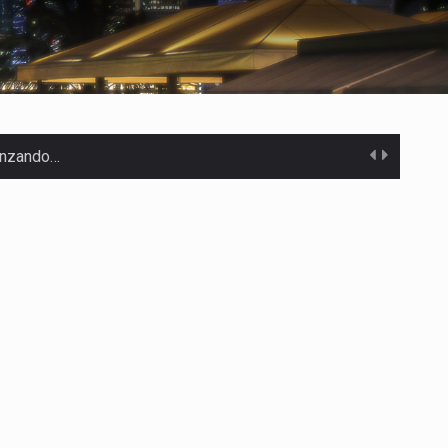
canzando…
 Estados Unidos…
uivocada de…