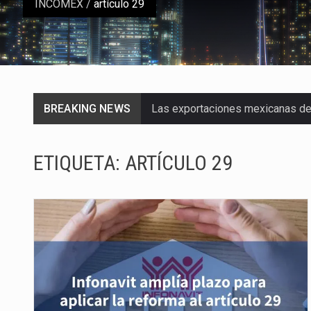
INCOMEX
/
artículo 29
BREAKING NEWS
Las exportaciones mexicanas de v
En el primer semestre de 2026, el
ETIQUETA:
ARTÍCULO 29
La Coalition for a Prosperous A
Solo el 17.8 % de las empresas 
Ante la suspensión temporal de 
Los créditos fiscales determina
La industria automotriz mexican