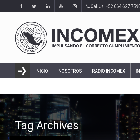
Call Us: +52 664 627 759
INICIO
NOSOTROS
RADIO INCOMEX
I
Tag Archives