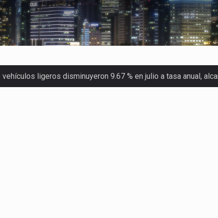
ehículos ligeros disminuyeron 9.67 % en julio a tasa anual, al
 Servicio de Administración Tributaria (SAT) cobró un total…
merica (CPA) solicitó al gobierno de Estados Unidos mantener e…
en México se considera totalmente preparada para la…
las inspecciones sanitarias del Departamento de Agricultura de
dos a empresas IMMEX rara vez nacen de una interpretación eq
a concentra más de la mitad de las quejas bajo el Mecanismo…