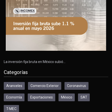
La inversión fija bruta en México subió…
Categorías
Aranceles
Comercio Exterior
Coronavirus
Economía
Exportaciones
México
SAT
T-MEC