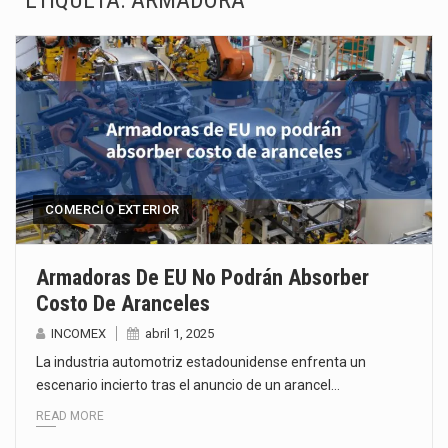
ETIQUETA:
ARMADORA
La inversión fija bruta en México registró un aumento de 1.1% interanual en mayo de…
El gobierno de Estados Unidos anunciará un arancel del 15 % sobre los productos fabricados…
El Departamento de Agricultura de Estados Unidos (USDA) suspendió el 5 de agosto de 2026…
El derecho a la previsibilidad de los horarios de trabajo en turnos rotativos podría ser…
La industria manufacturera de exportación afiliada a Index en Nuevo León ha alcanzado hasta 10%…
COMERCIO EXTERIOR
Las métricas tradicionales de los parques industriales —absorción, ocupación y metros cuadrados desarrollados— resultan insuficientes…
Armadoras De EU No Podrán Absorber
Costo De Aranceles
El superávit comercial de México con Estados Unidos alcanzó 102,581 millones de dólares (mdd) en…
INCOMEX
abril 1, 2025
El Tribunal Federal de Justicia Administrativa (TFJA), a través de su Segunda Sala Regional en…
La industria automotriz estadounidense enfrenta un
escenario incierto tras el anuncio de un arancel…
READ MORE