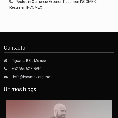
Posted in
Comercio Exterior
,
Resumen INCOMEX
,
Resumen INCOMEX
Contacto
Tijuana, B.C., México
+52 664 627 7590
info@incomex.org.mx
Últimos blogs