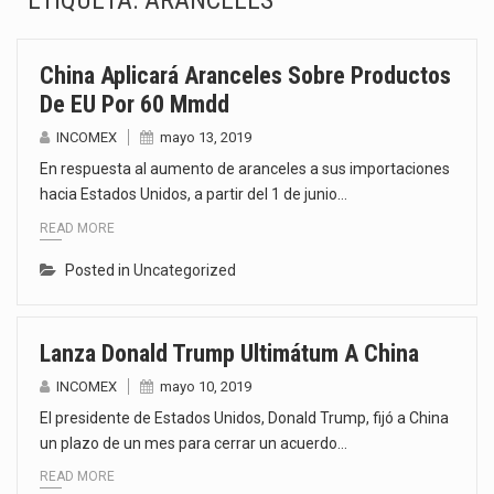
ETIQUETA:
ARANCELES
La Coalition for a Prosperous America (CPA) solicitó al gobierno de Estados Unidos mantener e…
China Aplicará Aranceles Sobre Productos
Solo el 17.8 % de las empresas en México se considera totalmente preparada para la…
De EU Por 60 Mmdd
Ante la suspensión temporal de las inspecciones sanitarias del Departamento de Agricultura de Estados Unidos…
INCOMEX
mayo 13, 2019
En respuesta al aumento de aranceles a sus importaciones
Los créditos fiscales determinados a empresas IMMEX rara vez nacen de una interpretación equivocada de…
hacia Estados Unidos, a partir del 1 de junio…
READ MORE
La industria automotriz mexicana concentra más de la mitad de las quejas bajo el Mecanismo…
Posted in
Uncategorized
La inversión fija bruta en México registró un aumento de 1.1% interanual en mayo de…
El gobierno de Estados Unidos anunciará un arancel del 15 % sobre los productos fabricados…
Lanza Donald Trump Ultimátum A China
El Departamento de Agricultura de Estados Unidos (USDA) suspendió el 5 de agosto de 2026…
INCOMEX
mayo 10, 2019
El presidente de Estados Unidos, Donald Trump, fijó a China
un plazo de un mes para cerrar un acuerdo…
READ MORE