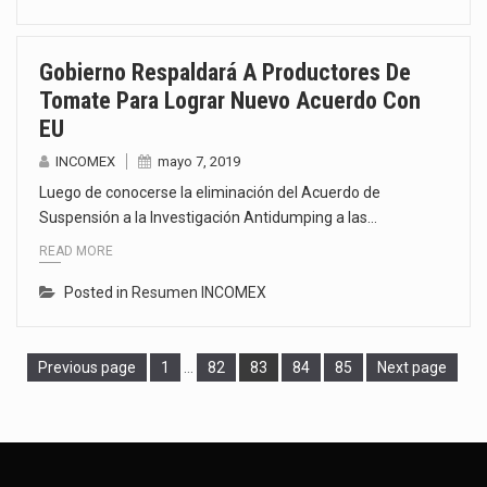
Gobierno Respaldará A Productores De
Tomate Para Lograr Nuevo Acuerdo Con
EU
INCOMEX
mayo 7, 2019
Luego de conocerse la eliminación del Acuerdo de
Suspensión a la Investigación Antidumping a las…
READ MORE
Posted in
Resumen INCOMEX
Page
Page
Page
Page
Page
Previous page
1
…
82
83
84
85
Next page