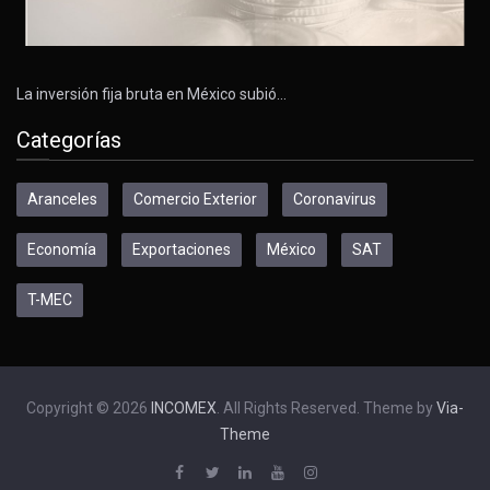
La inversión fija bruta en México subió…
Categorías
Aranceles
Comercio Exterior
Coronavirus
Economía
Exportaciones
México
SAT
T-MEC
Copyright © 2026
INCOMEX
. All Rights Reserved. Theme by
Via-
Theme