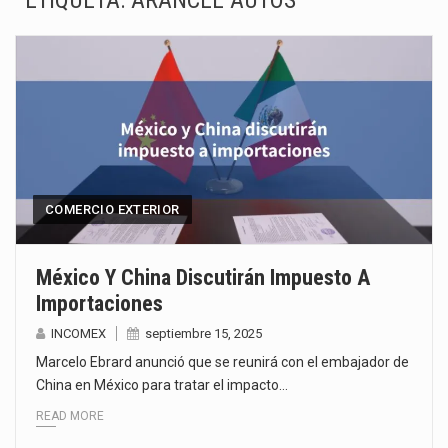
ETIQUETA:
ARANCEL AUTOS
La Coalition for a Prosperous America (CPA) solicitó al gobierno de Estados Unidos mantener e…
Solo el 17.8 % de las empresas en México se considera totalmente preparada para la…
Ante la suspensión temporal de las inspecciones sanitarias del Departamento de Agricultura de Estados Unidos…
Los créditos fiscales determinados a empresas IMMEX rara vez nacen de una interpretación equivocada de…
La industria automotriz mexicana concentra más de la mitad de las quejas bajo el Mecanismo…
COMERCIO EXTERIOR
La inversión fija bruta en México registró un aumento de 1.1% interanual en mayo de…
México Y China Discutirán Impuesto A
Importaciones
El gobierno de Estados Unidos anunciará un arancel del 15 % sobre los productos fabricados…
INCOMEX
septiembre 15, 2025
El Departamento de Agricultura de Estados Unidos (USDA) suspendió el 5 de agosto de 2026…
Marcelo Ebrard anunció que se reunirá con el embajador de
China en México para tratar el impacto…
READ MORE