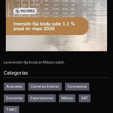
La inversión fija bruta en México subió…
Categorías
Aranceles
Comercio Exterior
Coronavirus
Economía
Exportaciones
México
SAT
T-MEC