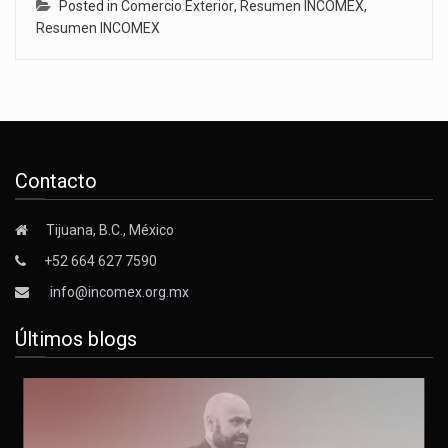
Posted in
Comercio Exterior
,
Resumen INCOMEX
,
Resumen INCOMEX
Contacto
Tijuana, B.C., México
+52 664 627 7590
info@incomex.org.mx
Últimos blogs