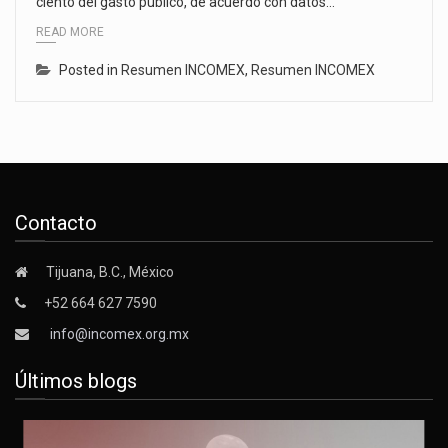
ciento del gasto público, de acuerdo con datos…
READ MORE
Posted in
Resumen INCOMEX
,
Resumen INCOMEX
Contacto
Tijuana, B.C., México
+52 664 627 7590
info@incomex.org.mx
Últimos blogs