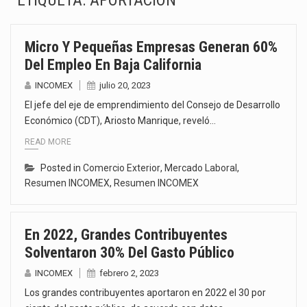
ETIQUETA:
APORTACIÓN
La Coalition for a Prosperous America (CPA) solicitó al gobierno de Estados Unidos mantener e…
Micro Y Pequeñas Empresas Generan 60%
Solo el 17.8 % de las empresas en México se considera totalmente preparada para la…
Del Empleo En Baja California
Ante la suspensión temporal de las inspecciones sanitarias del Departamento de Agricultura de Estados Unidos…
INCOMEX
julio 20, 2023
El jefe del eje de emprendimiento del Consejo de Desarrollo
Los créditos fiscales determinados a empresas IMMEX rara vez nacen de una interpretación equivocada de…
Económico (CDT), Ariosto Manrique, reveló…
READ MORE
La industria automotriz mexicana concentra más de la mitad de las quejas bajo el Mecanismo…
Posted in
Comercio Exterior
,
Mercado Laboral
,
La inversión fija bruta en México registró un aumento de 1.1% interanual en mayo de…
Resumen INCOMEX
,
Resumen INCOMEX
El gobierno de Estados Unidos anunciará un arancel del 15 % sobre los productos fabricados…
En 2022, Grandes Contribuyentes
El Departamento de Agricultura de Estados Unidos (USDA) suspendió el 5 de agosto de 2026…
Solventaron 30% Del Gasto Público
INCOMEX
febrero 2, 2023
Los grandes contribuyentes aportaron en 2022 el 30 por