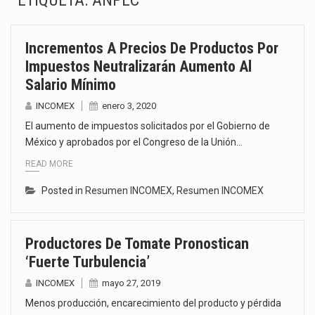
ETIQUETA:
ANPEC
La Coalition for a Prosperous America (CPA) solicitó al gobierno de Estados Unidos mantener e…
Incrementos A Precios De Productos Por
Solo el 17.8 % de las empresas en México se considera totalmente preparada para la…
Impuestos Neutralizarán Aumento Al
Salario Mínimo
Ante la suspensión temporal de las inspecciones sanitarias del Departamento de Agricultura de Estados Unidos…
INCOMEX
enero 3, 2020
Los créditos fiscales determinados a empresas IMMEX rara vez nacen de una interpretación equivocada de…
El aumento de impuestos solicitados por el Gobierno de
México y aprobados por el Congreso de la Unión…
La industria automotriz mexicana concentra más de la mitad de las quejas bajo el Mecanismo…
READ MORE
La inversión fija bruta en México registró un aumento de 1.1% interanual en mayo de…
Posted in
Resumen INCOMEX
,
Resumen INCOMEX
El gobierno de Estados Unidos anunciará un arancel del 15 % sobre los productos fabricados…
Productores De Tomate Pronostican
El Departamento de Agricultura de Estados Unidos (USDA) suspendió el 5 de agosto de 2026…
‘fuerte Turbulencia’
INCOMEX
mayo 27, 2019
Menos producción, encarecimiento del producto y pérdida