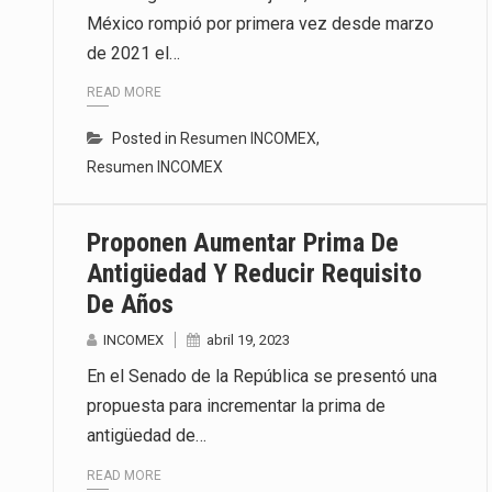
México rompió por primera vez desde marzo
El superávit comercial de Méxic
de 2021 el…
El Tribunal Federal de Justicia 
READ MORE
El Gobierno de Estados Unidos 
Posted in
Resumen INCOMEX
,
Resumen INCOMEX
Proponen Aumentar Prima De
Antigüedad Y Reducir Requisito
De Años
INCOMEX
abril 19, 2023
En el Senado de la República se presentó una
propuesta para incrementar la prima de
antigüedad de…
READ MORE