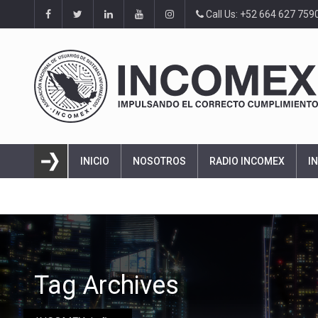
Call Us: +52 664 627 759
INICIO
NOSOTROS
RADIO INCOMEX
I
Tag Archives