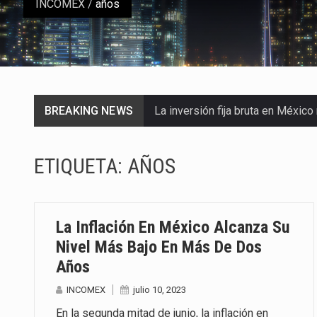
INCOMEX
/
años
BREAKING NEWS
La inversión fija bruta en Méxic
La industria automotriz mexican
ETIQUETA:
AÑOS
El gobierno de Estados Unidos a
El Departamento de Agricultura
La Inflación En México Alcanza Su
El derecho a la previsibilidad de 
Nivel Más Bajo En Más De Dos
Años
La industria manufacturera de e
INCOMEX
julio 10, 2023
Las métricas tradicionales de lo
En la segunda mitad de junio, la inflación en