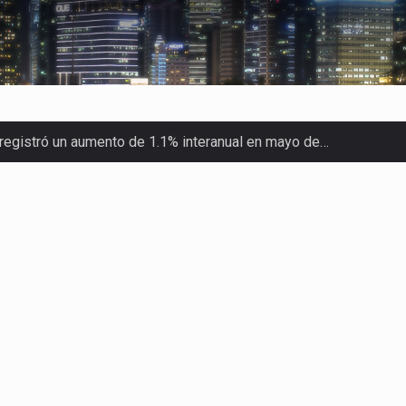
o registró un aumento de 1.1% interanual en mayo de…
a concentra más de la mitad de las quejas bajo el Mecanismo…
nunciará un arancel del 15 % sobre los productos fabricados…
 de Estados Unidos (USDA) suspendió el 5 de agosto de 2026…
los horarios de trabajo en turnos rotativos podría ser…
xportación afiliada a Index en Nuevo León ha alcanzado hasta 10
s parques industriales —absorción, ocupación y metros cuadrado