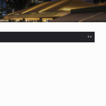
%…
s desarrollados— resultan insuficientes…