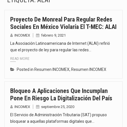
ETIQUETA:
ALAI
La Coalition for a Prosperous America (CPA) solicitó al gobierno de Estados Unidos mantener e…
Proyecto De Monreal Para Regular Redes
Solo el 17.8 % de las empresas en México se considera totalmente preparada para la…
Sociales En México Violaría El T-MEC: ALAI
Ante la suspensión temporal de las inspecciones sanitarias del Departamento de Agricultura de Estados Unidos…
INCOMEX
febrero 9, 2021
La Asociación Latinoamericana de Internet (ALAI) refirió
Los créditos fiscales determinados a empresas IMMEX rara vez nacen de una interpretación equivocada de…
que el proyecto de ley para regular las redes…
READ MORE
La industria automotriz mexicana concentra más de la mitad de las quejas bajo el Mecanismo…
Posted in
Resumen INCOMEX
,
Resumen INCOMEX
La inversión fija bruta en México registró un aumento de 1.1% interanual en mayo de…
El gobierno de Estados Unidos anunciará un arancel del 15 % sobre los productos fabricados…
Bloqueo A Aplicaciones Que Incumplan
Pone En Riesgo La Digitalización Del País
El Departamento de Agricultura de Estados Unidos (USDA) suspendió el 5 de agosto de 2026…
INCOMEX
septiembre 25, 2020
El Servicio de Administración Tributaria (SAT) propuso
bloquear a aquellas plataformas digitales que…