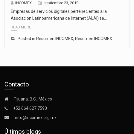
INCOMEX
septiembre 23, 2019
Empresas de servicios digitales pertenecientes a la
Asociación Latinoamericana de Internet (ALAI) se…
READ MORE
Posted in
Resumen INCOMEX
,
Resumen INCOMEX
Contacto
Tijuana, B.C., México
+52 664 627 7590
info@incomex.org.mx
Últimos blogs