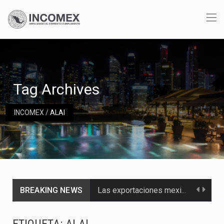
Tag Archives
INCOMEX
/
ALAI
BREAKING NEWS
Las exportaciones mexicanas de vehículos ligeros disminuyeron 9.67 % en julio a tasa anual, alcanzando…
En el primer semestre de 2026, el Servicio de Administración Tributaria (SAT) cobró un total…